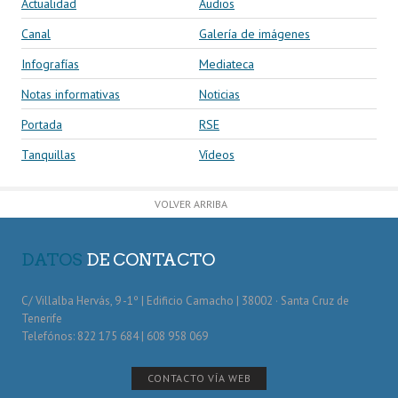
Actualidad
Audios
Canal
Galería de imágenes
Infografías
Mediateca
Notas informativas
Noticias
Portada
RSE
Tanquillas
Vídeos
VOLVER ARRIBA
DATOS
DE CONTACTO
C/ Villalba Hervás, 9 -1º | Edificio Camacho | 38002 · Santa Cruz de
Tenerife
Telefónos: 822 175 684 | 608 958 069
CONTACTO VÍA WEB