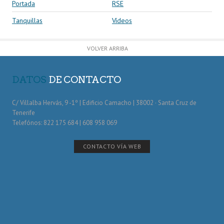
Portada
RSE
Tanquillas
Vídeos
VOLVER ARRIBA
DATOS
DE CONTACTO
C/ Villalba Hervás, 9 -1º | Edificio Camacho | 38002 · Santa Cruz de
Tenerife
Telefónos: 822 175 684 | 608 958 069
CONTACTO VÍA WEB