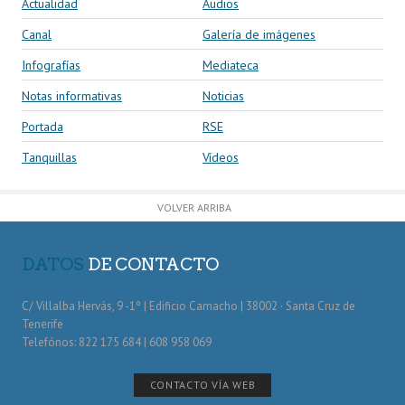
Actualidad
Audios
Canal
Galería de imágenes
Infografías
Mediateca
Notas informativas
Noticias
Portada
RSE
Tanquillas
Vídeos
VOLVER ARRIBA
DATOS
DE CONTACTO
C/ Villalba Hervás, 9 -1º | Edificio Camacho | 38002 · Santa Cruz de
Tenerife
Telefónos: 822 175 684 | 608 958 069
CONTACTO VÍA WEB