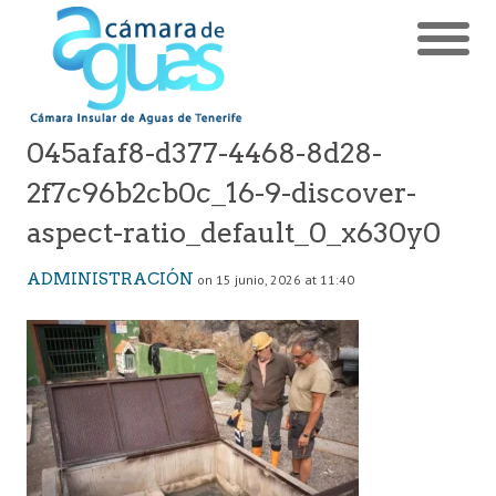
045afaf8-d377-4468-8d28-
2f7c96b2cb0c_16-9-discover-
aspect-ratio_default_0_x630y0
ADMINISTRACIÓN
on 15 junio, 2026 at 11:40