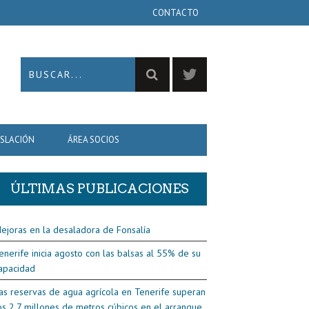
CONTACTO
ISLACIÓN
ÁREA SOCIOS
ÚLTIMAS PUBLICACIONES
ejoras en la desaladora de Fonsalía
enerife inicia agosto con las balsas al 55% de su
apacidad
as reservas de agua agrícola en Tenerife superan
os 2,7 millones de metros cúbicos en el arranque