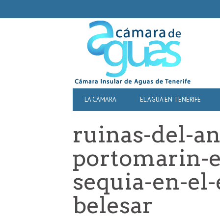
SECONDARY
NAVIGATION
PRIMARY
LA CÁMARA
EL AGUA EN TENERIFE
NAVIGATION
ruinas-del-a
portomarin-e
sequia-en-el
belesar