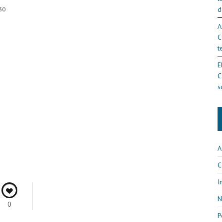
d
30
A
C
t
E
C
s
A
C
I
N
0
P