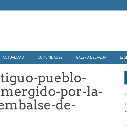
ACTUALIDAD
COMUNIDADES
GALERÍA DEL AGUA
LEG
ntiguo-pueblo-
mergido-por-la-
M
-embalse-de-
T
c
L
l