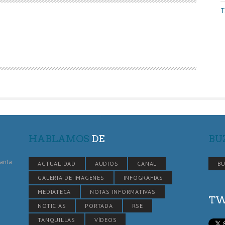
T
HABLAMOS
DE
BU
Santa
ACTUALIDAD
AUDIOS
CANAL
BU
GALERÍA DE IMÁGENES
INFOGRAFÍAS
MEDIATECA
NOTAS INFORMATIVAS
TW
NOTICIAS
PORTADA
RSE
TANQUILLAS
VÍDEOS