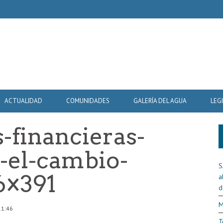
ACTUALIDAD
COMUNIDADES
GALERÍA DEL AGUA
LEG
-financieras-
r-el-cambio-
S
6×391
a
d
M
11:46
T