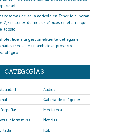
apacidad
as reservas de agua agrícola en Tenerife superan
os 2,7 millones de metros cúbicos en el arranque
e agosto
shotel lidera la gestión eficiente del agua en
anarias mediante un ambicioso proyecto
ecnológico
CATEGORÍAS
ctualidad
Audios
anal
Galería de imágenes
nfografías
Mediateca
otas informativas
Noticias
ortada
RSE