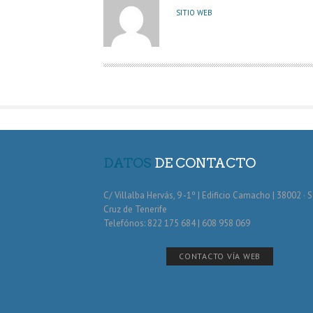
U
SITIO WEB
T
O
R
DATOS
DE CONTACTO
C/ Villalba Hervás, 9 -1º | Edificio Camacho | 38002 · 
Cruz de Tenerife
Telefónos: 822 175 684 | 608 958 069
CONTACTO VÍA WEB