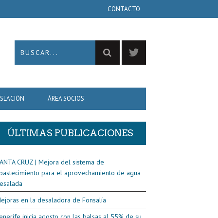
CONTACTO
ISLACIÓN
ÁREA SOCIOS
ÚLTIMAS PUBLICACIONES
ANTA CRUZ | Mejora del sistema de
bastecimiento para el aprovechamiento de agua
esalada
ejoras en la desaladora de Fonsalía
enerife inicia agosto con las balsas al 55% de su