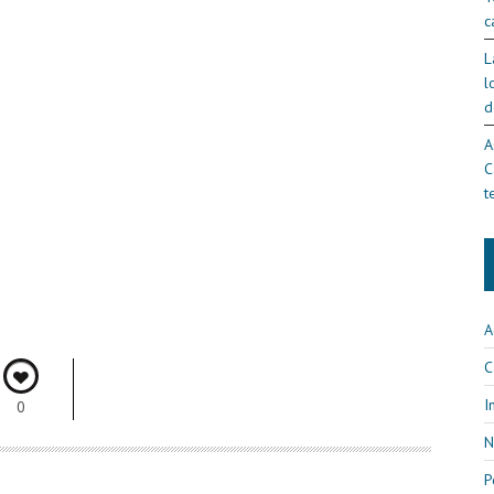
c
L
l
d
A
C
t
A
C
I
0
N
P