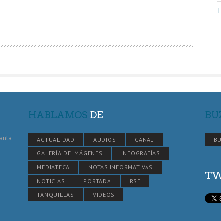
T
HABLAMOS
DE
BU
Santa
ACTUALIDAD
AUDIOS
CANAL
BU
GALERÍA DE IMÁGENES
INFOGRAFÍAS
MEDIATECA
NOTAS INFORMATIVAS
TW
NOTICIAS
PORTADA
RSE
TANQUILLAS
VÍDEOS