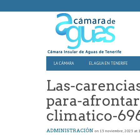
SECONDARY
NAVIGATION
PRIMARY
LA CÁMARA
EL AGUA EN TENERIFE
NAVIGATION
Las-carencias
para-afronta
climatico-69
ADMINISTRACIÓN
on 13 noviembre, 2023 at 