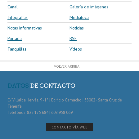
Canal
Galería de imágenes
Infografías
Mediateca
Notas informativas
Noticias
Portada
RSE
Tanquillas
Vídeos
VOLVER ARRIBA
DATOS
DE CONTACTO
C/ Villalba Hervás, 9 -1º | Edificio Camacho | 38002 · Santa Cruz de
Tenerife
Telefónos: 822 175 684 | 608 958 069
CONTACTO VÍA WEB