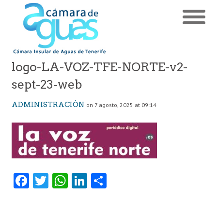
logo-LA-VOZ-TFE-NORTE-v2-
sept-23-web
ADMINISTRACIÓN
on 7 agosto, 2025 at 09:14
Fa
T
W
Li
C
ce
w
ha
nk
o
b
itt
ts
e
m