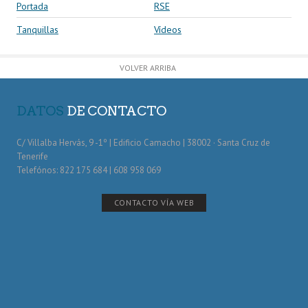
Portada
RSE
Tanquillas
Vídeos
VOLVER ARRIBA
DATOS
DE CONTACTO
C/ Villalba Hervás, 9 -1º | Edificio Camacho | 38002 · Santa Cruz de
Tenerife
Telefónos: 822 175 684 | 608 958 069
CONTACTO VÍA WEB