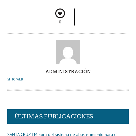
o
er
A
dI
pa
o
p
n
rti
0
k
p
r
A
ADMINISTRACIÓN
U
SITIO WEB
T
O
R
ÚLTIMAS PUBLICACIONES
SANTA CRUZ | Mejora del sistema de abastecimiento para el