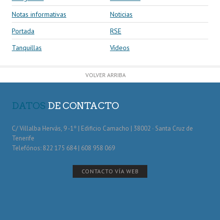
Notas informativas
Noticias
Portada
RSE
Tanquillas
Vídeos
VOLVER ARRIBA
DATOS
DE CONTACTO
C/ Villalba Hervás, 9 -1º | Edificio Camacho | 38002 · Santa Cruz de
Tenerife
Telefónos: 822 175 684 | 608 958 069
CONTACTO VÍA WEB