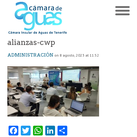
alianzas-cwp
ADMINISTRACIÓN
on 8 agosto, 2023 at 11:52
Fa
T
W
Li
C