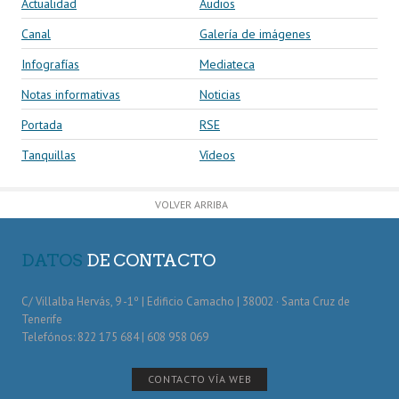
Actualidad
Audios
Canal
Galería de imágenes
Infografías
Mediateca
Notas informativas
Noticias
Portada
RSE
Tanquillas
Vídeos
VOLVER ARRIBA
DATOS
DE CONTACTO
C/ Villalba Hervás, 9 -1º | Edificio Camacho | 38002 · Santa Cruz de
Tenerife
Telefónos: 822 175 684 | 608 958 069
CONTACTO VÍA WEB