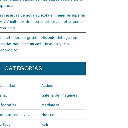
apacidad
as reservas de agua agrícola en Tenerife superan
os 2,7 millones de metros cúbicos en el arranque
e agosto
shotel lidera la gestión eficiente del agua en
anarias mediante un ambicioso proyecto
ecnológico
CATEGORÍAS
ctualidad
Audios
anal
Galería de imágenes
nfografías
Mediateca
otas informativas
Noticias
ortada
RSE