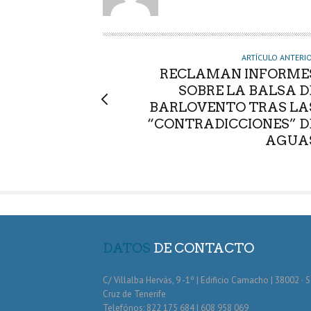
O
R
ARTÍCULO ANTERI
RECLAMAN INFORME
SOBRE LA BALSA D
BARLOVENTO TRAS LA
“CONTRADICCIONES” D
AGUA
DATOS
DE CONTACTO
C/ Villalba Hervás, 9 -1º | Edificio Camacho | 38002 · 
Cruz de Tenerife
Telefónos: 822 175 684 | 608 958 069