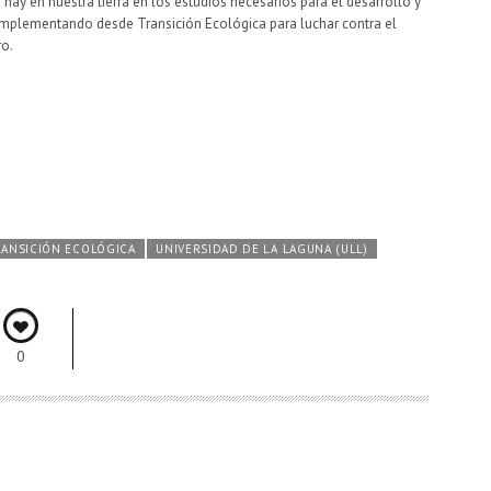
ay en nuestra tierra en los estudios necesarios para el desarrollo y
implementando desde Transición Ecológica para luchar contra el
ro.
RANSICIÓN ECOLÓGICA
UNIVERSIDAD DE LA LAGUNA (ULL)
0