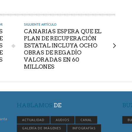
OR
SIGUIENTE ARTÍCULO
S
CANARIAS ESPERA QUE EL
E
PLAN DE RECUPERACIÓN
S
ESTATAL INCLUYA OCHO
E
OBRAS DE REGADÍO
S
VALORADAS EN 60
MILLONES
HABLAMOS
DE
BU
Santa
ACTUALIDAD
AUDIOS
CANAL
BU
GALERÍA DE IMÁGENES
INFOGRAFÍAS