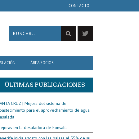
CONTACTO
ISLACIÓN
ÁREA SOCIOS
ÚLTIMAS PUBLICACIONES
ANTA CRUZ | Mejora del sistema de
bastecimiento para el aprovechamiento de agua
esalada
ejoras en la desaladora de Fonsalía
enerife inicia agosto con las balsas al 55% de su