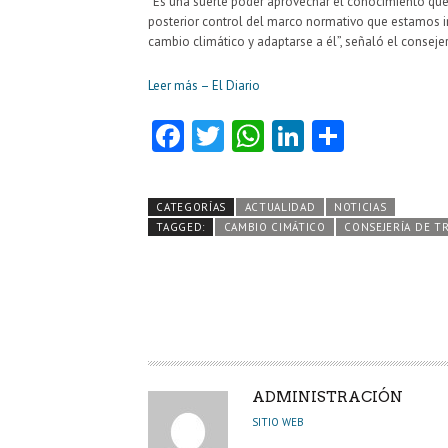
“Es una suerte poder aprovechar el conocimiento que h
posterior control del marco normativo que estamos 
cambio climático y adaptarse a él”, señaló el conseje
Leer más – El Diario
Fa
T
W
Li
C
ce
w
ha
nk
o
b
itt
ts
e
m
CATEGORÍAS
ACTUALIDAD
NOTICIAS
o
er
A
dI
pa
TAGGED:
CAMBIO CIMÁTICO
CONSEJERÍA DE T
o
p
n
rti
k
p
r
A
ADMINISTRACIÓN
U
SITIO WEB
T