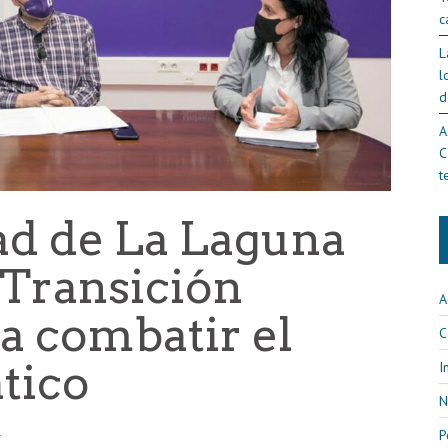
c
L
l
d
A
C
t
ad de La Laguna
 Transición
A
a combatir el
C
tico
I
N
1
P