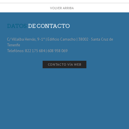
VOLVER ARRIBA
DATOS
DE CONTACTO
C/ Villalba Hervás, 9 -1º | Edificio Camacho | 38002 · Santa Cruz de
Tenerife
Telefónos: 822 175 684 | 608 958 069
CONTACTO VÍA WEB