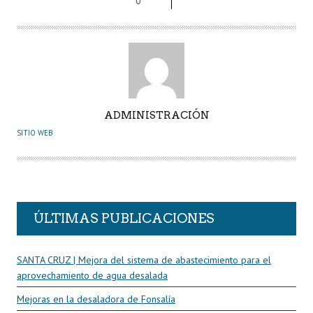
0
k
p
r
A
ADMINISTRACIÓN
U
SITIO WEB
T
O
R
ÚLTIMAS PUBLICACIONES
SANTA CRUZ | Mejora del sistema de abastecimiento para el
aprovechamiento de agua desalada
Mejoras en la desaladora de Fonsalía