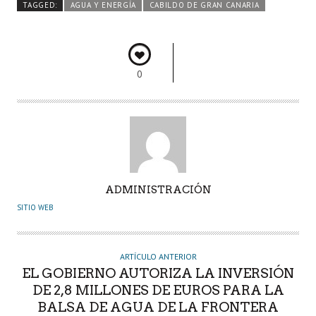
o
er
A
dI
pa
TAGGED:
AGUA Y ENERGÍA
CABILDO DE GRAN CANARIA
o
p
n
rti
k
p
r
0
A
ADMINISTRACIÓN
U
SITIO WEB
T
O
R
ARTÍCULO ANTERIOR
EL GOBIERNO AUTORIZA LA INVERSIÓN
DE 2,8 MILLONES DE EUROS PARA LA
BALSA DE AGUA DE LA FRONTERA