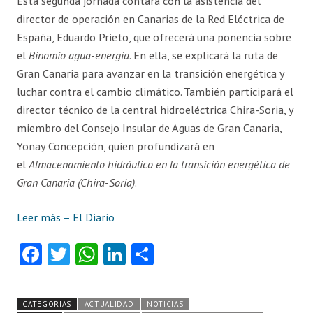
Esta segunda jornada contará con la asistencia del
director de operación en Canarias de la Red Eléctrica de
España, Eduardo Prieto, que ofrecerá una ponencia sobre
el
Binomio agua-energía
. En ella, se explicará la ruta de
Gran Canaria para avanzar en la transición energética y
luchar contra el cambio climático. También participará el
director técnico de la central hidroeléctrica Chira-Soria, y
miembro del Consejo Insular de Aguas de Gran Canaria,
Yonay Concepción, quien profundizará en
el
Almacenamiento hidráulico en la transición energética de
Gran Canaria (Chira-Soria)
.
Leer más – El Diario
Fa
T
W
Li
C
ce
w
ha
nk
o
b
itt
ts
e
m
CATEGORÍAS
ACTUALIDAD
NOTICIAS