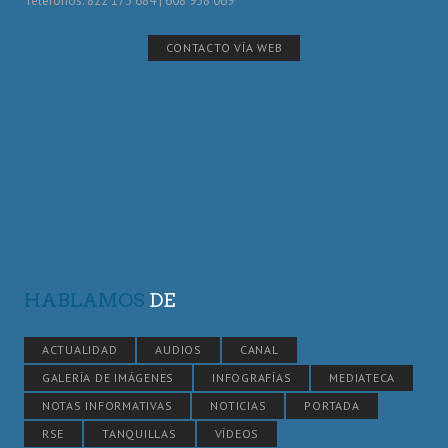
Telefónos: 822 175 684 | 608 958 069
CONTACTO VÍA WEB
HABLAMOS
DE
ACTUALIDAD
AUDIOS
CANAL
GALERÍA DE IMÁGENES
INFOGRAFÍAS
MEDIATECA
NOTAS INFORMATIVAS
NOTICIAS
PORTADA
RSE
TANQUILLAS
VÍDEOS