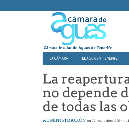
SECONDARY
NAVIGATION
PRIMARY
LA CÁMARA
EL AGUA EN TENERIFE
NAVIGATION
La reapertura
no depende de
de todas las 
ADMINISTRACIÓN
on 22 noviembre, 2024 at 