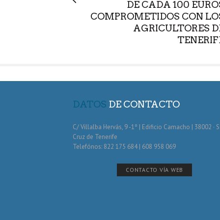
DE CADA 100 EURO
COMPROMETIDOS CON LO
AGRICULTORES D
TENERIF
DATOS
DE CONTACTO
C/ Villalba Hervás, 9 -1º | Edificio Camacho | 38002 · 
Cruz de Tenerife
Telefónos: 822 175 684 | 608 958 069
CONTACTO VÍA WEB