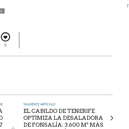
T
DA
0
OR
SIGUIENTE ARTÍCULO
A
EL CABILDO DE TENERIFE
O
OPTIMIZA LA DESALADORA
7
DE FONSALÍA: 3.600 M³ MÁS