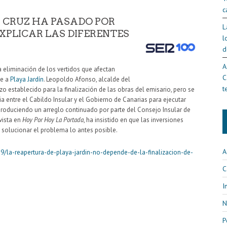
c
A CRUZ HA PASADO POR
L
EXPLICAR LAS DIFERENTES
l
d
A
la eliminación de los vertidos que afectan
C
te a
Playa Jardín
. Leopoldo Afonso, alcalde del
t
o establecido para la finalización de las obras del emisario, pero se
 entre el Cabildo Insular y el Gobierno de Canarias para ejecutar
roduciendo un arreglo continuado por parte del Consejo Insular de
vista en
Hoy Por Hoy La Portada
, ha insistido en que las inversiones
solucionar el problema lo antes posible.
A
9/la-reapertura-de-playa-jardin-no-depende-de-la-finalizacion-de-
C
I
N
P