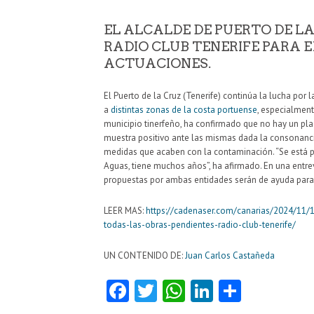
EL ALCALDE DE PUERTO DE L
RADIO CLUB TENERIFE PARA 
ACTUACIONES.
El Puerto de la Cruz (Tenerife) continúa la lucha por 
a
distintas zonas de la costa portuense
, especialmen
municipio tinerfeño, ha confirmado que no hay un plaz
muestra positivo ante las mismas dada la consonancia
medidas que acaben con la contaminación. “Se está p
Aguas, tiene muchos años”, ha afirmado. En una entre
propuestas por ambas entidades serán de ayuda para 
LEER MAS:
https://cadenaser.com/canarias/2024/11/1
todas-las-obras-pendientes-radio-club-tenerife/
UN CONTENIDO DE:
Juan Carlos Castañeda
Fa
T
W
Li
C
ce
w
ha
nk
o