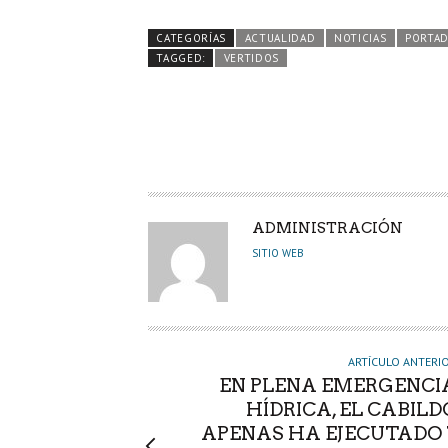
b
itt
ts
e
m
CATEGORÍAS
ACTUALIDAD
NOTICIAS
PORTA
o
er
A
dI
pa
TAGGED:
VERTIDOS
o
p
n
rti
k
p
r
A
ADMINISTRACIÓN
U
SITIO WEB
T
O
R
ARTÍCULO ANTERI
EN PLENA EMERGENCI
HÍDRICA, EL CABILD
APENAS HA EJECUTADO 