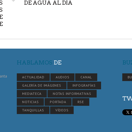
S
DE AGUA AL DÍA
S
E
E
HABLAMOS
DE
BU
Santa
ACTUALIDAD
AUDIOS
CANAL
BU
GALERÍA DE IMÁGENES
INFOGRAFÍAS
MEDIATECA
NOTAS INFORMATIVAS
TW
NOTICIAS
PORTADA
RSE
TANQUILLAS
VÍDEOS