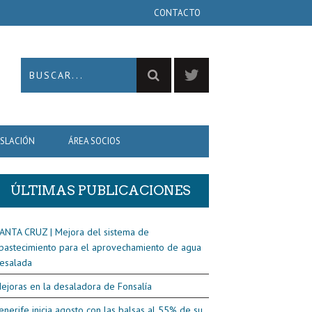
CONTACTO
ISLACIÓN
ÁREA SOCIOS
ÚLTIMAS PUBLICACIONES
ANTA CRUZ | Mejora del sistema de
bastecimiento para el aprovechamiento de agua
esalada
ejoras en la desaladora de Fonsalía
enerife inicia agosto con las balsas al 55% de su