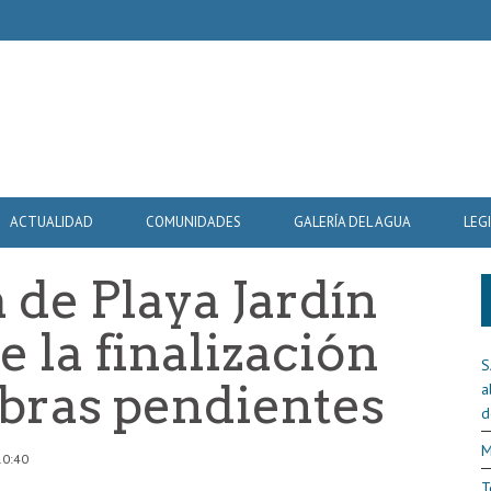
ACTUALIDAD
COMUNIDADES
GALERÍA DEL AGUA
LEG
 de Playa Jardín
 la finalización
S
obras pendientes
a
d
M
10:40
T