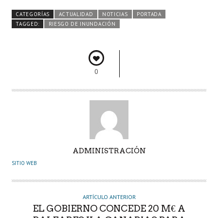
b
itt
ts
e
m
CATEGORÍAS
ACTUALIDAD
NOTICIAS
PORTADA
o
er
A
dI
pa
TAGGED:
RIESGO DE INUNDACIÓN
o
p
n
rti
k
p
r
0
A
ADMINISTRACIÓN
U
SITIO WEB
T
O
R
ARTÍCULO ANTERIOR
EL GOBIERNO CONCEDE 20 M€ A