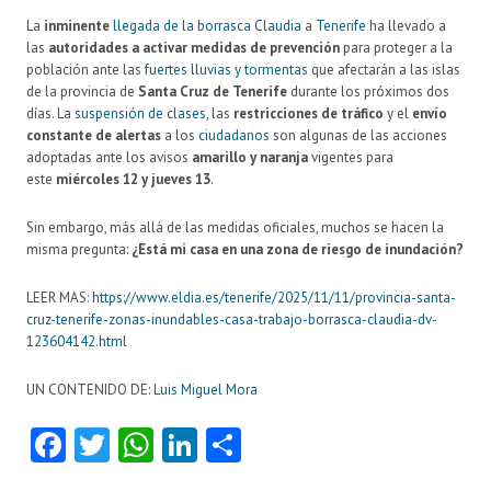
La
inminente
llegada de la borrasca Claudia
a
Tenerife
ha llevado a
las
autoridades a activar medidas de prevención
para proteger a la
población ante las
fuertes lluvias y tormentas
que afectarán a las islas
de la provincia de
Santa Cruz de Tenerife
durante los próximos dos
días. La
suspensión de clases
, las
restricciones de tráfico
y el
envío
constante de alertas
a los
ciudadanos
son algunas de las acciones
adoptadas ante los avisos
amarillo y naranja
vigentes para
este
miércoles 12 y jueves 13
.
Sin embargo, más allá de las medidas oficiales, muchos se hacen la
misma pregunta:
¿Está mi casa en una zona de riesgo de inundación?
LEER MAS:
https://www.eldia.es/tenerife/2025/11/11/provincia-santa-
cruz-tenerife-zonas-inundables-casa-trabajo-borrasca-claudia-dv-
123604142.html
UN CONTENIDO DE:
Luis Miguel Mora
Fa
T
W
Li
C
ce
w
ha
nk
o