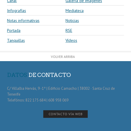
Canal
Galería de imágenes
Infografías
Mediateca
Notas informativas
Noticias
Portada
RSE
Tanquillas
Vídeos
VOLVER ARRIBA
DATOS
DE CONTACTO
C/ Villalba Hervás, 9 -1º | Edificio Camacho | 38002 · Santa Cruz de
Tenerife
Telefónos: 822 175 684 | 608 958 069
CONTACTO VÍA WEB