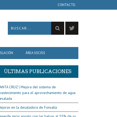
CONTACTO
ISLACIÓN
ÁREA SOCIOS
ÚLTIMAS PUBLICACIONES
ANTA CRUZ | Mejora del sistema de
bastecimiento para el aprovechamiento de agua
esalada
ejoras en la desaladora de Fonsalía
enerife inicia agosto con las balsas al 55% de su