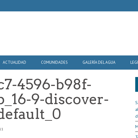
ACTUALIDAD
COMUNIDADES
GALERÍA DEL AGUA
LEG
7-4596-b98f-
_16-9-discover-
S
default_0
a
d
M
11
T