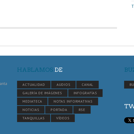
T
HABLAMOS
DE
BU
Santa
ACTUALIDAD
AUDIOS
CANAL
BU
GALERÍA DE IMÁGENES
INFOGRAFÍAS
MEDIATECA
NOTAS INFORMATIVAS
TW
NOTICIAS
PORTADA
RSE
TANQUILLAS
VÍDEOS