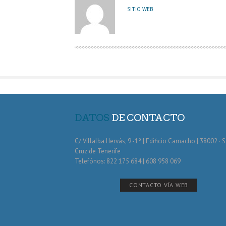
U
SITIO WEB
T
O
R
DATOS
DE CONTACTO
C/ Villalba Hervás, 9 -1º | Edificio Camacho | 38002 · 
Cruz de Tenerife
Telefónos: 822 175 684 | 608 958 069
CONTACTO VÍA WEB