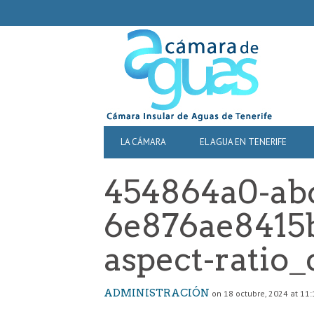
SECONDARY
NAVIGATION
PRIMARY
LA CÁMARA
EL AGUA EN TENERIFE
NAVIGATION
454864a0-abc
6e876ae8415b
aspect-ratio_
ADMINISTRACIÓN
on 18 octubre, 2024 at 11: