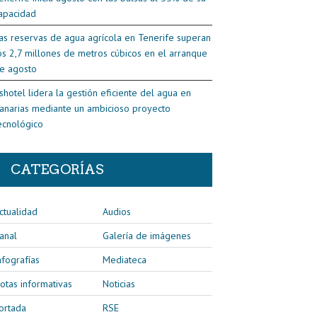
apacidad
as reservas de agua agrícola en Tenerife superan
os 2,7 millones de metros cúbicos en el arranque
e agosto
shotel lidera la gestión eficiente del agua en
anarias mediante un ambicioso proyecto
ecnológico
CATEGORÍAS
ctualidad
Audios
anal
Galería de imágenes
nfografías
Mediateca
otas informativas
Noticias
ortada
RSE