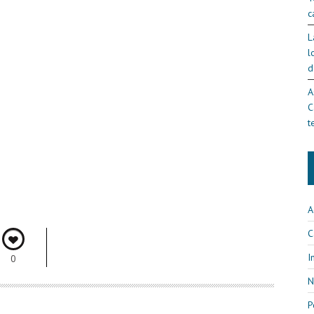
c
L
l
d
A
C
t
A
C
I
0
N
P