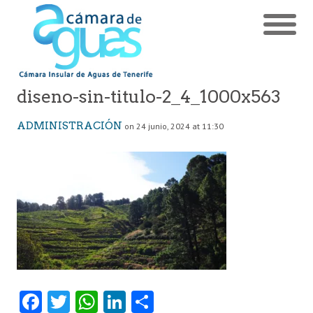
diseno-sin-titulo-2_4_1000x563
ADMINISTRACIÓN
on 24 junio, 2024 at 11:30
Fa
T
W
Li
C