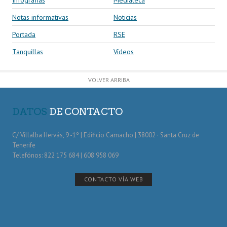
Notas informativas
Noticias
Portada
RSE
Tanquillas
Vídeos
VOLVER ARRIBA
DATOS
DE CONTACTO
C/ Villalba Hervás, 9 -1º | Edificio Camacho | 38002 · Santa Cruz de
Tenerife
Telefónos: 822 175 684 | 608 958 069
CONTACTO VÍA WEB