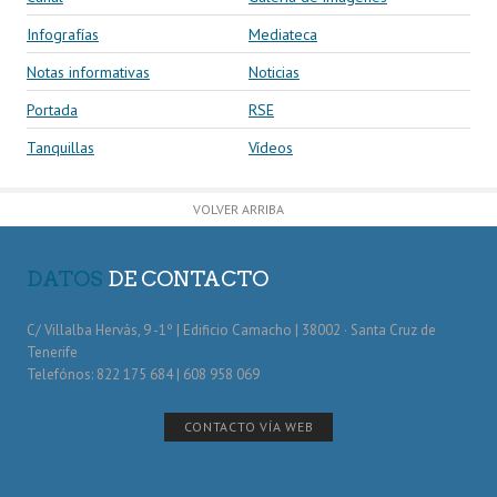
Infografías
Mediateca
Notas informativas
Noticias
Portada
RSE
Tanquillas
Vídeos
VOLVER ARRIBA
DATOS
DE CONTACTO
C/ Villalba Hervás, 9 -1º | Edificio Camacho | 38002 · Santa Cruz de
Tenerife
Telefónos: 822 175 684 | 608 958 069
CONTACTO VÍA WEB