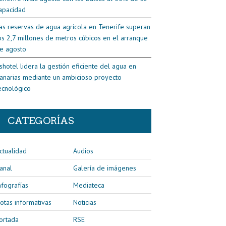
apacidad
as reservas de agua agrícola en Tenerife superan
os 2,7 millones de metros cúbicos en el arranque
e agosto
shotel lidera la gestión eficiente del agua en
anarias mediante un ambicioso proyecto
ecnológico
CATEGORÍAS
ctualidad
Audios
anal
Galería de imágenes
nfografías
Mediateca
otas informativas
Noticias
ortada
RSE