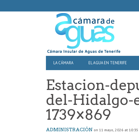
SECONDARY
NAVIGATION
PRIMARY
LA CÁMARA
EL AGUA EN TENERIFE
NAVIGATION
Estacion-dep
del-Hidalgo-
1739×869
ADMINISTRACIÓN
on 11 mayo, 2026 at 10:35