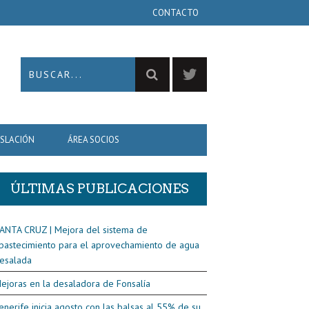
CONTACTO
ISLACIÓN
ÁREA SOCIOS
ÚLTIMAS PUBLICACIONES
ANTA CRUZ | Mejora del sistema de
bastecimiento para el aprovechamiento de agua
esalada
ejoras en la desaladora de Fonsalía
enerife inicia agosto con las balsas al 55% de su