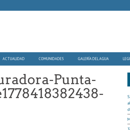
ACTUALIDAD
COMUNIDADES
GALERÍA DEL AGUA
LEG
uradora-Punta-
e1778418382438-
S
a
d
M
T