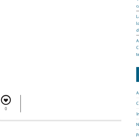
c
L
l
d
A
C
t
A
C
0
I
N
P