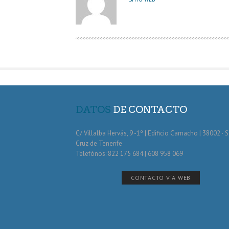
T
O
R
DATOS
DE CONTACTO
C/ Villalba Hervás, 9 -1º | Edificio Camacho | 38002 · 
Cruz de Tenerife
Telefónos: 822 175 684 | 608 958 069
CONTACTO VÍA WEB