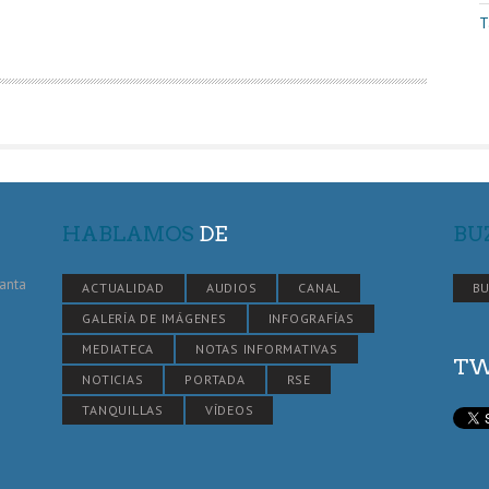
T
HABLAMOS
DE
BU
Santa
ACTUALIDAD
AUDIOS
CANAL
BU
GALERÍA DE IMÁGENES
INFOGRAFÍAS
MEDIATECA
NOTAS INFORMATIVAS
TW
NOTICIAS
PORTADA
RSE
TANQUILLAS
VÍDEOS