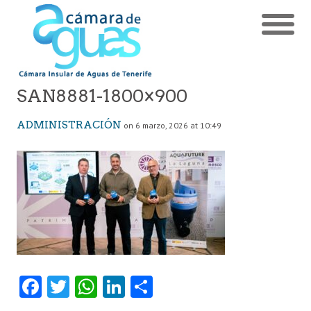
SAN8881-1800×900
ADMINISTRACIÓN
on 6 marzo, 2026 at 10:49
Fa
T
W
Li
C
ce
w
ha
nk
o