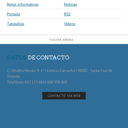
Notas informativas
Noticias
Portada
RSE
Tanquillas
Vídeos
VOLVER ARRIBA
DATOS
DE CONTACTO
C/ Villalba Hervás, 9 -1º | Edificio Camacho | 38002 · Santa Cruz de
Tenerife
Telefónos: 822 175 684 | 608 958 069
CONTACTO VÍA WEB