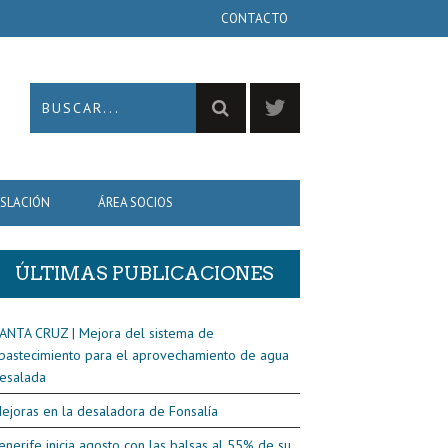
CONTACTO
ISLACIÓN
ÁREA SOCIOS
ÚLTIMAS PUBLICACIONES
ANTA CRUZ | Mejora del sistema de
bastecimiento para el aprovechamiento de agua
esalada
ejoras en la desaladora de Fonsalía
enerife inicia agosto con las balsas al 55% de su