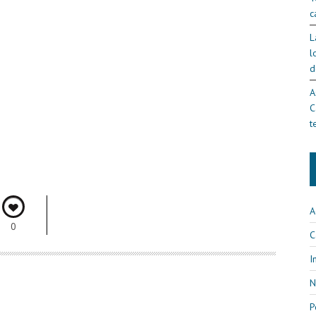
c
L
l
d
A
C
t
A
0
C
I
N
P