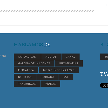
T
HABLAMOS
DE
BU
Santa
ACTUALIDAD
AUDIOS
CANAL
BU
GALERÍA DE IMÁGENES
INFOGRAFÍAS
MEDIATECA
NOTAS INFORMATIVAS
TW
NOTICIAS
PORTADA
RSE
TANQUILLAS
VÍDEOS