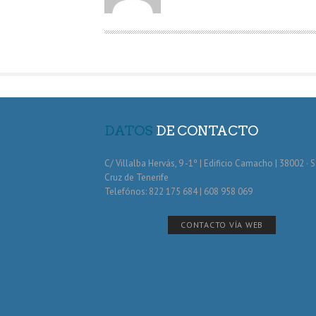
O
R
DATOS
DE CONTACTO
C/ Villalba Hervás, 9 -1º | Edificio Camacho | 38002 · 
Cruz de Tenerife
Telefónos: 822 175 684 | 608 958 069
CONTACTO VÍA WEB