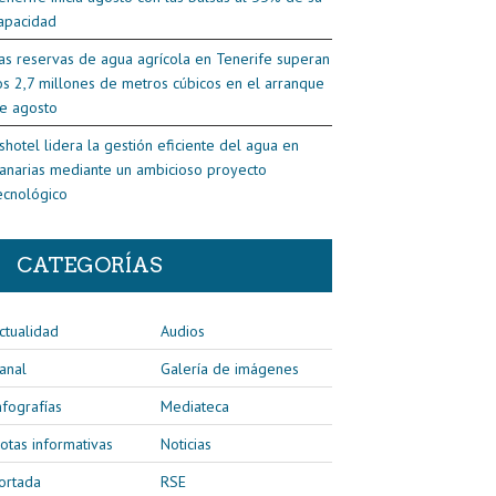
apacidad
as reservas de agua agrícola en Tenerife superan
os 2,7 millones de metros cúbicos en el arranque
e agosto
shotel lidera la gestión eficiente del agua en
anarias mediante un ambicioso proyecto
ecnológico
CATEGORÍAS
ctualidad
Audios
anal
Galería de imágenes
nfografías
Mediateca
otas informativas
Noticias
ortada
RSE