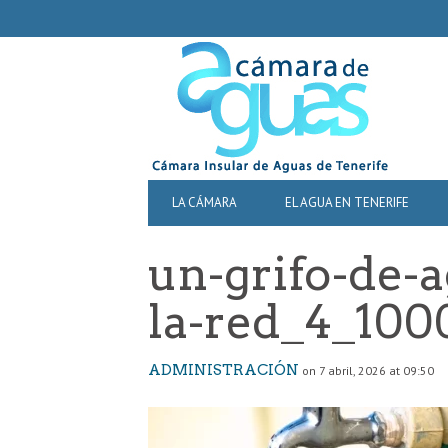
SECONDARY
NAVIGATION
PRIMARY
LA CÁMARA
EL AGUA EN TENERIFE
NAVIGATION
un-grifo-de-
la-red_4_100
ADMINISTRACIÓN
on 7 abril, 2026 at 09:50