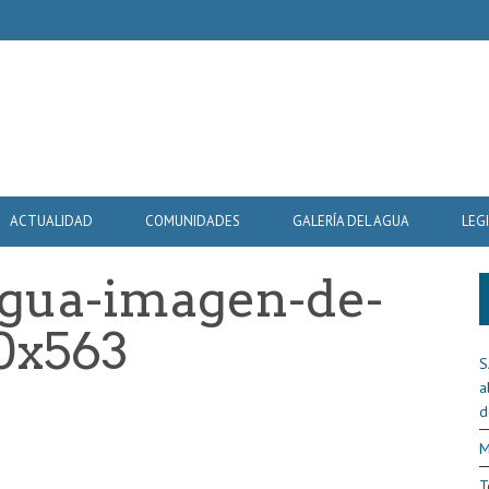
ACTUALIDAD
COMUNIDADES
GALERÍA DEL AGUA
LEG
agua-imagen-de-
0x563
S
a
d
M
T