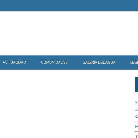
ACTUALIDAD
COMUNIDADES
GALERÍA DEL AGUA
LEG
S
a
d
M
T