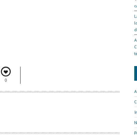
c
L
l
d
A
C
t
0
A
C
I
N
P