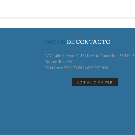
DATOS
DE CONTACTO
C/ Villalba Hervás, 9 -1º | Edificio Camacho | 38002 · 
Cruz de Tenerife
Telefónos: 822 175 684 | 608 958 069
CONTACTO VÍA WEB