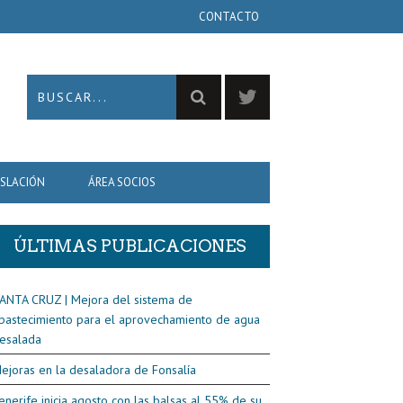
CONTACTO
ISLACIÓN
ÁREA SOCIOS
ÚLTIMAS PUBLICACIONES
ANTA CRUZ | Mejora del sistema de
bastecimiento para el aprovechamiento de agua
esalada
ejoras en la desaladora de Fonsalía
enerife inicia agosto con las balsas al 55% de su