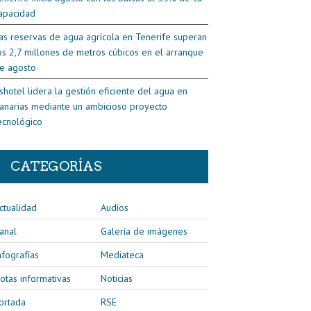
apacidad
as reservas de agua agrícola en Tenerife superan
os 2,7 millones de metros cúbicos en el arranque
e agosto
shotel lidera la gestión eficiente del agua en
anarias mediante un ambicioso proyecto
ecnológico
CATEGORÍAS
ctualidad
Audios
anal
Galería de imágenes
nfografías
Mediateca
otas informativas
Noticias
ortada
RSE