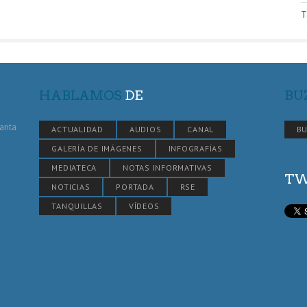
T
HABLAMOS
DE
BU
Santa
ACTUALIDAD
AUDIOS
CANAL
BU
GALERÍA DE IMÁGENES
INFOGRAFÍAS
MEDIATECA
NOTAS INFORMATIVAS
TW
NOTICIAS
PORTADA
RSE
TANQUILLAS
VÍDEOS