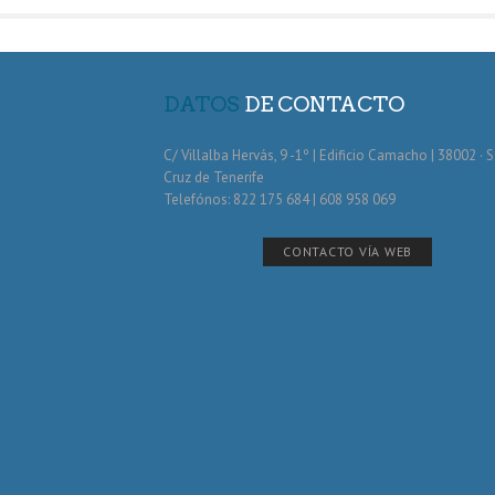
DATOS
DE CONTACTO
C/ Villalba Hervás, 9 -1º | Edificio Camacho | 38002 · 
Cruz de Tenerife
Telefónos: 822 175 684 | 608 958 069
CONTACTO VÍA WEB