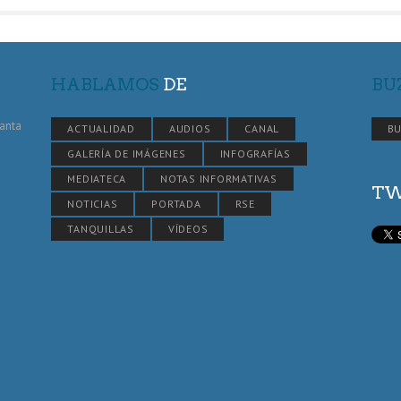
HABLAMOS
DE
BU
Santa
ACTUALIDAD
AUDIOS
CANAL
BU
GALERÍA DE IMÁGENES
INFOGRAFÍAS
MEDIATECA
NOTAS INFORMATIVAS
TW
NOTICIAS
PORTADA
RSE
TANQUILLAS
VÍDEOS