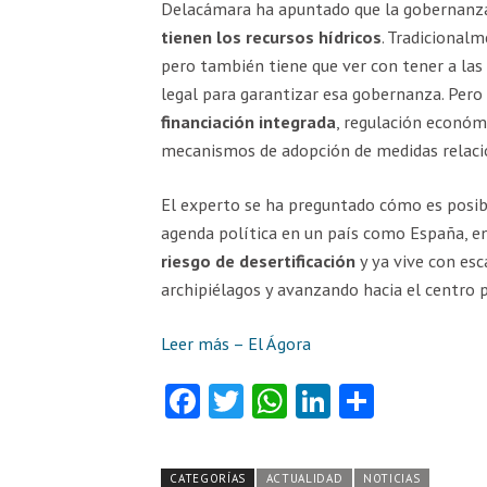
Delacámara ha apuntado que la gobernanza
tienen los recursos hídricos
. Tradicionalm
pero también tiene que ver con tener a las 
legal para garantizar esa gobernanza. Per
financiación integrada
, regulación económ
mecanismos de adopción de medidas relacio
El experto se ha preguntado cómo es posibl
agenda política en un país como España, e
riesgo de desertificación
y ya vive con esc
archipiélagos y avanzando hacia el centro p
Leer más – El Ágora
Fa
T
W
Li
C
ce
w
ha
nk
o
b
itt
ts
e
m
CATEGORÍAS
ACTUALIDAD
NOTICIAS