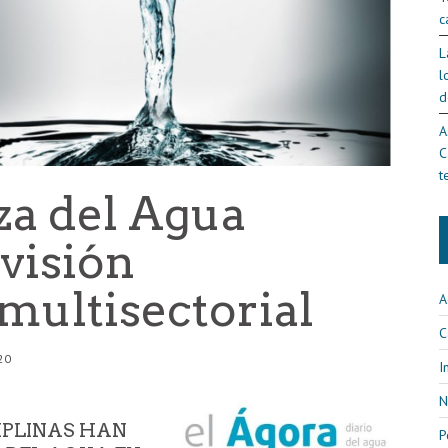
c
L
l
d
A
C
t
a del Agua
visión
multisectorial
A
C
20
I
N
CIPLINAS HAN
P