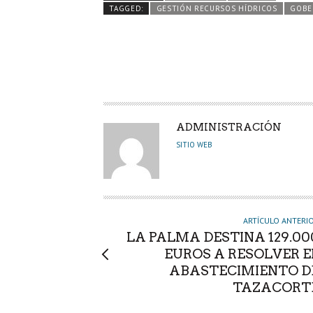
o
er
A
dI
pa
TAGGED:
GESTIÓN RECURSOS HÍDRICOS
GOBE
o
p
n
rti
k
p
r
A
ADMINISTRACIÓN
U
SITIO WEB
T
O
R
ARTÍCULO ANTERI
LA PALMA DESTINA 129.00
EUROS A RESOLVER E
ABASTECIMIENTO D
TAZACORT