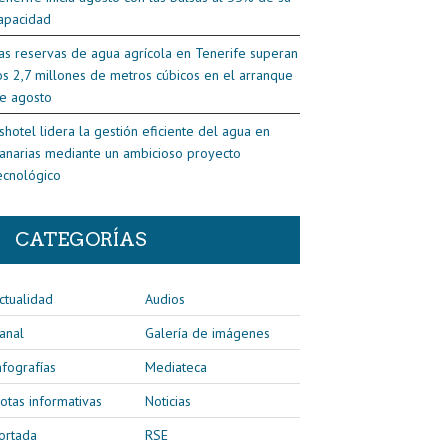
apacidad
as reservas de agua agrícola en Tenerife superan
os 2,7 millones de metros cúbicos en el arranque
e agosto
shotel lidera la gestión eficiente del agua en
anarias mediante un ambicioso proyecto
ecnológico
CATEGORÍAS
ctualidad
Audios
anal
Galería de imágenes
nfografías
Mediateca
otas informativas
Noticias
ortada
RSE