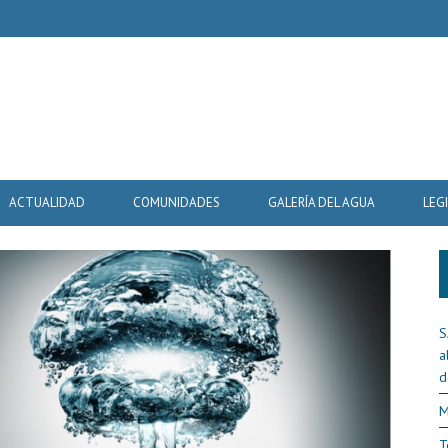
ACTUALIDAD
COMUNIDADES
GALERÍA DEL AGUA
LEG
S
a
d
M
T