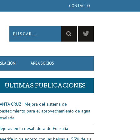
CONTACTO
ISLACIÓN
ÁREA SOCIOS
ÚLTIMAS PUBLICACIONES
ANTA CRUZ | Mejora del sistema de
bastecimiento para el aprovechamiento de agua
esalada
ejoras en la desaladora de Fonsalía
enerife inicia agosto con las balsas al 55% de su