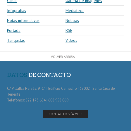
Canal
Galería de imágenes
Infografías
Mediateca
Notas informativas
Noticias
Portada
RSE
Tanquillas
Vídeos
VOLVER ARRIBA
DATOS
DE CONTACTO
C/ Villalba Hervás, 9 -1º | Edificio Camacho | 38002 · Santa Cruz de
Tenerife
Telefónos: 822 175 684 | 608 958 069
CONTACTO VÍA WEB