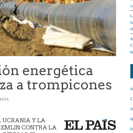
c
L
l
d
A
C
t
ión energética
za a trompicones
A
C
 10:25
I
N
 UCRANIA Y LA
REMLIN CONTRA LA
P