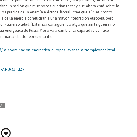
n abrir un melón que muy pocos querían tocar y que ahora está sobre la
os precios de la energía eléctrica. Borrell cree que aún es pronto
isis de la energía conducirán a una mayor integración europea, pero
or vulnerabilidad. “Estamos consiguiendo algo que sin la guerra no
a energética de Rusia. Y eso va a cambiar la capacidad de hacer
 remarca el alto representante.
8/la-coordinacion-energetica-europea-avanza-a-trompicones.html
. SAHUQUILLO
DA