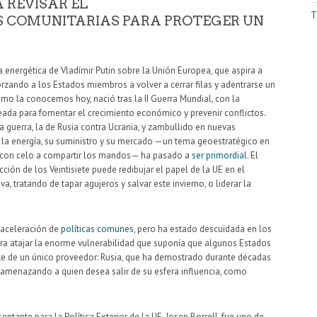
 REVISAR EL
T
S COMUNITARIAS PARA PROTEGER UN
a energética de Vladímir Putin sobre la Unión Europea, que aspira a
forzando a los Estados miembros a volver a cerrar filas y adentrarse un
mo la conocemos hoy, nació tras la II Guerra Mundial, con la
ada para fomentar el crecimiento económico y prevenir conflictos.
 guerra, la de Rusia contra Ucrania, y zambullido en nuevas
la energía, su suministro y su mercado —un tema geoestratégico en
do con celo a compartir los mandos— ha pasado a
ser primordial
. El
acción de los Veintisiete puede redibujar el papel de la UE en el
a, tratando de tapar agujeros y salvar este invierno, o liderar la
a aceleración de
políticas comunes
, pero ha estado descuidada en los
ra atajar la enorme vulnerabilidad que suponía que algunos Estados
 de un único proveedor: Rusia, que ha demostrado durante décadas
 amenazando a quien desea salir de su esfera influencia, como
ntante para la Política Exterior de la UE, Josep Borrell, fue uno de