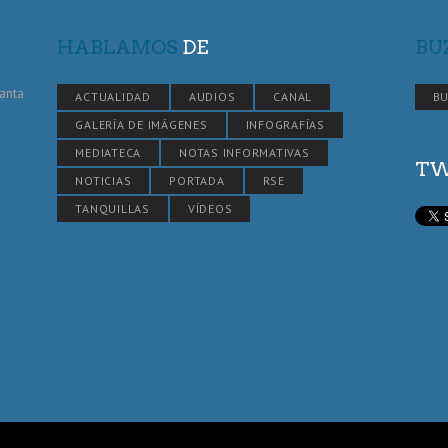
HABLAMOS
DE
BU
Santa
ACTUALIDAD
AUDIOS
CANAL
BU
GALERÍA DE IMÁGENES
INFOGRAFÍAS
MEDIATECA
NOTAS INFORMATIVAS
TW
NOTICIAS
PORTADA
RSE
TANQUILLAS
VÍDEOS