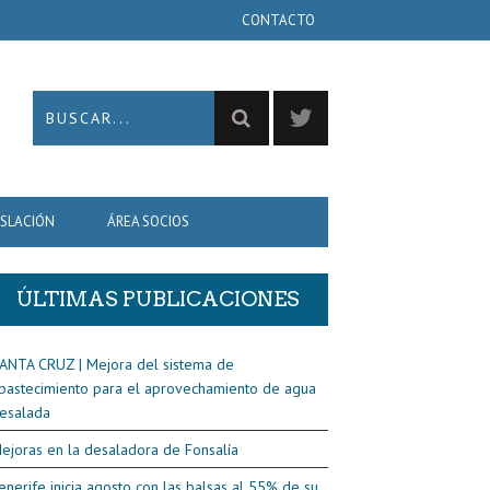
CONTACTO
ISLACIÓN
ÁREA SOCIOS
ÚLTIMAS PUBLICACIONES
ANTA CRUZ | Mejora del sistema de
bastecimiento para el aprovechamiento de agua
esalada
ejoras en la desaladora de Fonsalía
enerife inicia agosto con las balsas al 55% de su