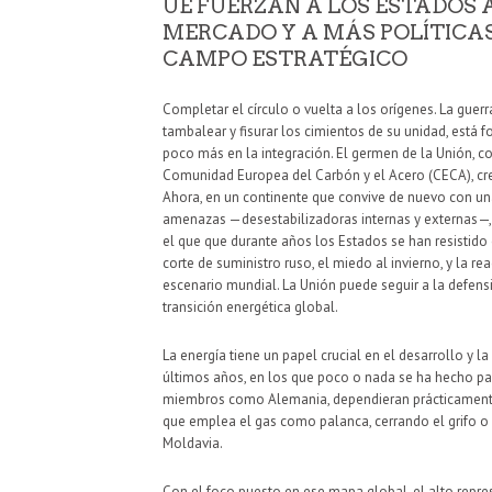
UE FUERZAN A LOS ESTADOS A
MERCADO Y A MÁS POLÍTICA
CAMPO ESTRATÉGICO
Completar el círculo o vuelta a los orígenes. La guerr
tambalear y fisurar los cimientos de su unidad, está 
poco más en la integración. El germen de la Unión, co
Comunidad Europea del Carbón y el Acero (CECA), cre
Ahora, en un continente que convive de nuevo con una
amenazas —desestabilizadoras internas y externas—, 
el que que durante años los Estados se han resisti
corte de suministro ruso, el miedo al invierno, y la re
escenario mundial. La Unión puede seguir a la defensiv
transición energética global.
La energía tiene un papel crucial en el desarrollo y l
últimos años, en los que poco o nada se ha hecho pa
miembros como Alemania, dependieran prácticamente
que emplea el gas como palanca, cerrando el grifo o
Moldavia.
Con el foco puesto en ese mapa global, el alto represe