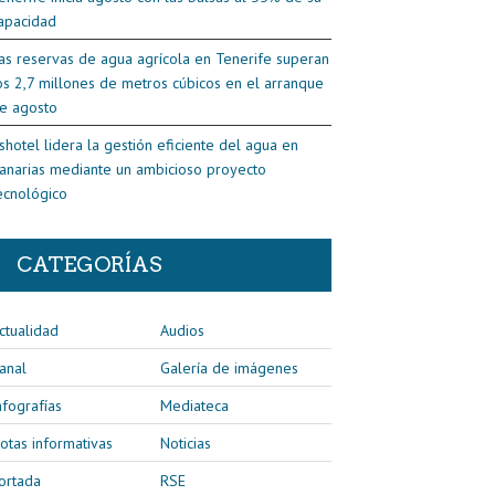
apacidad
as reservas de agua agrícola en Tenerife superan
os 2,7 millones de metros cúbicos en el arranque
e agosto
shotel lidera la gestión eficiente del agua en
anarias mediante un ambicioso proyecto
ecnológico
CATEGORÍAS
ctualidad
Audios
anal
Galería de imágenes
nfografías
Mediateca
otas informativas
Noticias
ortada
RSE