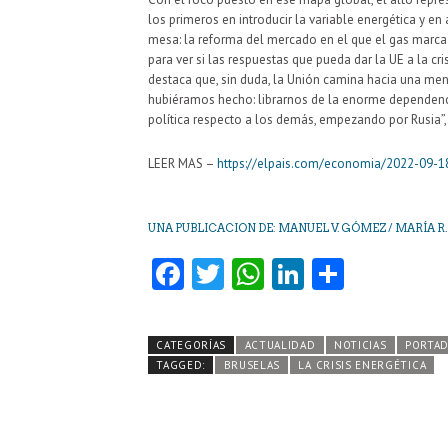
los primeros en introducir la variable energética y e
mesa: la reforma del mercado en el que el gas marca l
para ver si las respuestas que pueda dar la UE a la cr
destaca que, sin duda, la Unión camina hacia una men
hubiéramos hecho: librarnos de la enorme dependenci
política respecto a los demás, empezando por Rusia”,
LEER MAS –
https://elpais.com/economia/2022-09-1
UNA PUBLICACION DE: MANUEL V. GÓMEZ /
MARÍA R
Fa
T
W
Li
C
ce
w
ha
nk
o
b
itt
ts
e
m
CATEGORÍAS
ACTUALIDAD
NOTICIAS
PORTA
o
er
A
dI
pa
TAGGED:
BRUSELAS
LA CRISIS ENERGÉTICA
o
p
n
rti
k
p
r