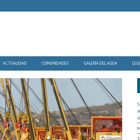
ACTUALIDAD
COMUNIDADES
GALERÍA DEL AGUA
LEG
S
a
d
M
T