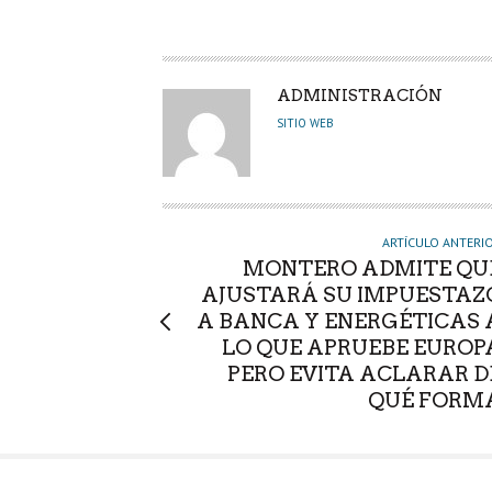
A
ADMINISTRACIÓN
U
SITIO WEB
T
O
R
ARTÍCULO ANTERI
MONTERO ADMITE QU
AJUSTARÁ SU IMPUESTAZ
A BANCA Y ENERGÉTICAS 
LO QUE APRUEBE EUROP
PERO EVITA ACLARAR D
QUÉ FORM