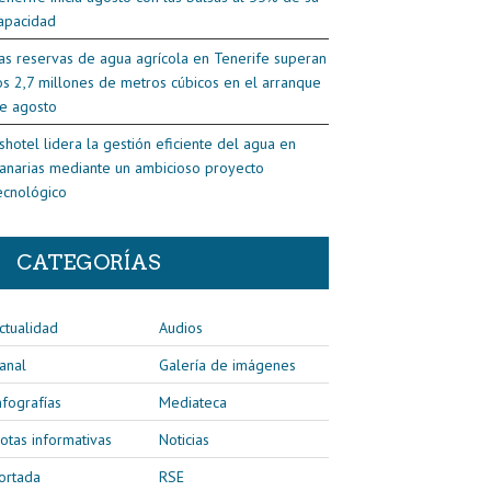
apacidad
as reservas de agua agrícola en Tenerife superan
os 2,7 millones de metros cúbicos en el arranque
e agosto
shotel lidera la gestión eficiente del agua en
anarias mediante un ambicioso proyecto
ecnológico
CATEGORÍAS
ctualidad
Audios
anal
Galería de imágenes
nfografías
Mediateca
otas informativas
Noticias
ortada
RSE