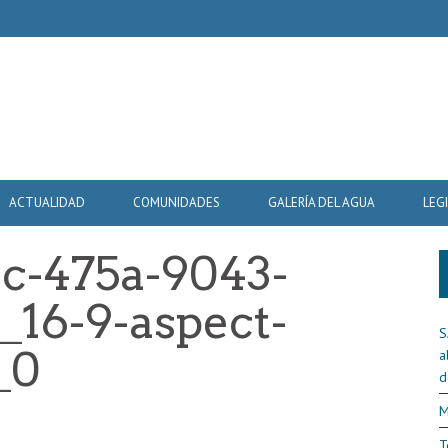
ACTUALIDAD
COMUNIDADES
GALERÍA DEL AGUA
LEG
c-475a-9043-
_16-9-aspect-
S
_0
a
d
M
T