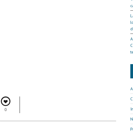
c
L
l
d
A
C
t
A
C
I
0
N
P