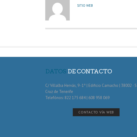
U
SITIO WEB
T
O
R
DATOS
DE CONTACTO
C/ Villalba Hervás, 9 -1º | Edificio Camacho | 38002 · 
Cruz de Tenerife
Telefónos: 822 175 684 | 608 958 069
CONTACTO VÍA WEB