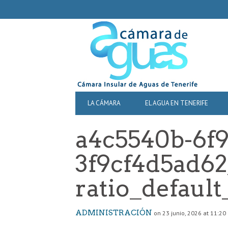
SECONDARY
NAVIGATION
PRIMARY
LA CÁMARA
EL AGUA EN TENERIFE
NAVIGATION
a4c5540b-6f9
3f9cf4d5ad62
ratio_default
ADMINISTRACIÓN
on 23 junio, 2026 at 11:20