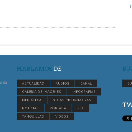
T
HABLAMOS
DE
BU
Santa
ACTUALIDAD
AUDIOS
CANAL
BU
GALERÍA DE IMÁGENES
INFOGRAFÍAS
MEDIATECA
NOTAS INFORMATIVAS
TW
NOTICIAS
PORTADA
RSE
TANQUILLAS
VÍDEOS