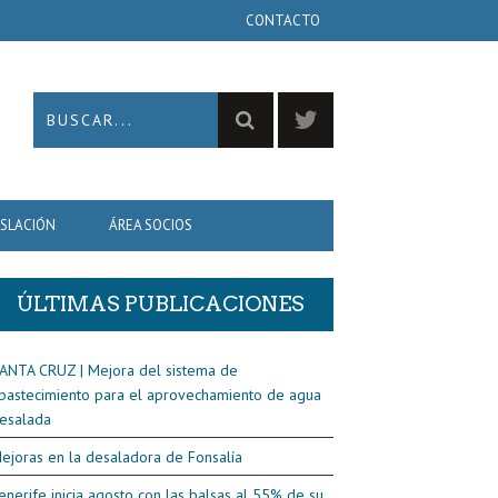
CONTACTO
ISLACIÓN
ÁREA SOCIOS
ÚLTIMAS PUBLICACIONES
ANTA CRUZ | Mejora del sistema de
bastecimiento para el aprovechamiento de agua
esalada
ejoras en la desaladora de Fonsalía
enerife inicia agosto con las balsas al 55% de su