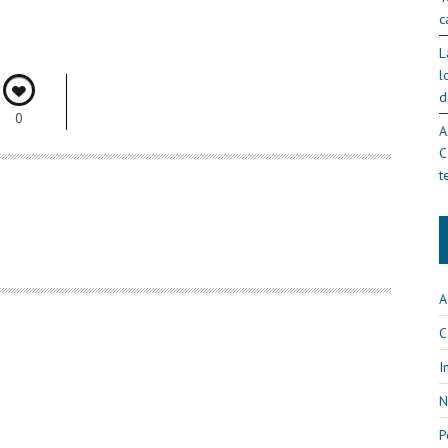
c
L
l
d
0
A
C
t
A
C
I
N
P