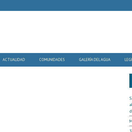
ACTUALIDAD
COMUNIDADES
GALERÍA DEL AGUA
LEG
S
a
d
M
T