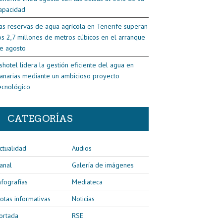
apacidad
as reservas de agua agrícola en Tenerife superan
os 2,7 millones de metros cúbicos en el arranque
e agosto
shotel lidera la gestión eficiente del agua en
anarias mediante un ambicioso proyecto
ecnológico
CATEGORÍAS
ctualidad
Audios
anal
Galería de imágenes
nfografías
Mediateca
otas informativas
Noticias
ortada
RSE