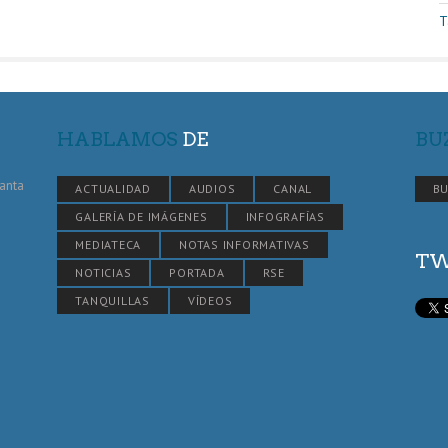
T
HABLAMOS
DE
BU
Santa
ACTUALIDAD
AUDIOS
CANAL
BU
GALERÍA DE IMÁGENES
INFOGRAFÍAS
MEDIATECA
NOTAS INFORMATIVAS
TW
NOTICIAS
PORTADA
RSE
TANQUILLAS
VÍDEOS