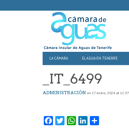
SECONDARY
NAVIGATION
PRIMARY
LA CÁMARA
EL AGUA EN TENERIFE
NAVIGATION
_IT_6499
ADMINISTRACIÓN
on 17 enero, 2024 at 11:37
Fa
T
W
Li
C