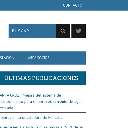
CONTACTO
ISLACIÓN
ÁREA SOCIOS
ÚLTIMAS PUBLICACIONES
ANTA CRUZ | Mejora del sistema de
bastecimiento para el aprovechamiento de agua
esalada
ejoras en la desaladora de Fonsalía
enerife inicia agosto con las balsas al 55% de su