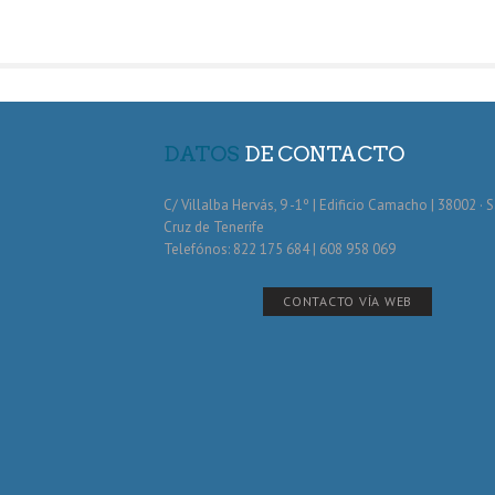
DATOS
DE CONTACTO
C/ Villalba Hervás, 9 -1º | Edificio Camacho | 38002 · 
Cruz de Tenerife
Telefónos: 822 175 684 | 608 958 069
CONTACTO VÍA WEB