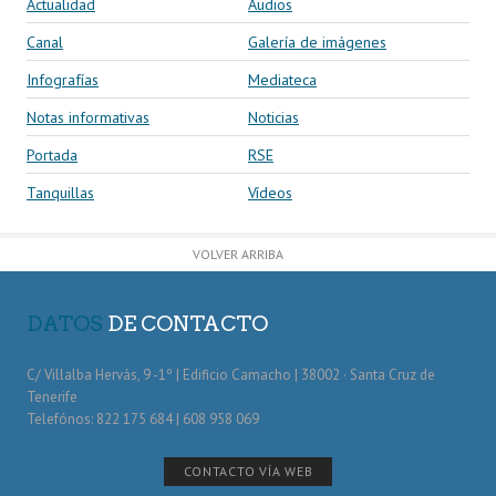
Actualidad
Audios
Canal
Galería de imágenes
Infografías
Mediateca
Notas informativas
Noticias
Portada
RSE
Tanquillas
Vídeos
VOLVER ARRIBA
DATOS
DE CONTACTO
C/ Villalba Hervás, 9 -1º | Edificio Camacho | 38002 · Santa Cruz de
Tenerife
Telefónos: 822 175 684 | 608 958 069
CONTACTO VÍA WEB