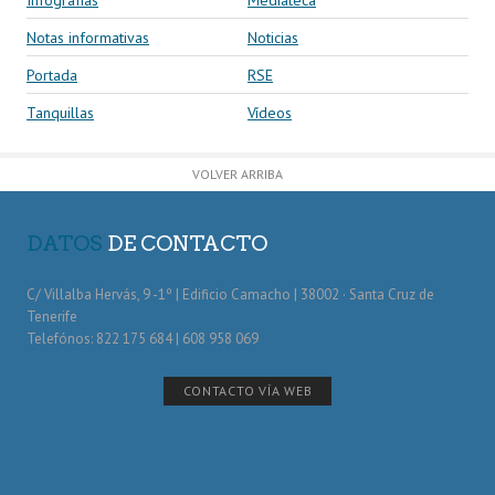
Notas informativas
Noticias
Portada
RSE
Tanquillas
Vídeos
VOLVER ARRIBA
DATOS
DE CONTACTO
C/ Villalba Hervás, 9 -1º | Edificio Camacho | 38002 · Santa Cruz de
Tenerife
Telefónos: 822 175 684 | 608 958 069
CONTACTO VÍA WEB