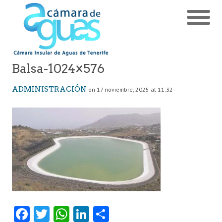
Balsa-1024×576
ADMINISTRACIÓN
on 17 noviembre, 2025 at 11:32
Fa
T
W
Li
C