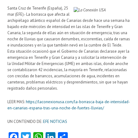
Santa Cruz de Tenerife (España), 25
mar (EFE).- La borrasca que afecta al
archipiélago atlántico español de Canarias desde hace una semana ha
bajado este miércoles de intensidad en las islas de Tenerife y Gran
Canaria, la segunda de ellas aún en situación de emergencia, tras una
noche de lluvias que causaron derrumbes, escorrentías, caída de ramas
e inundaciones y en la que también nevó en la cumbre de El Teide.
Esta situación ocasionó que el Gobierno de Canarias declarase ayer la
emergencia en Tenerife y Gran Canaria y a solicitar la intervención de
la Unidad Militar de Emergencias (UME) en ambas islas, donde anoche
se contabilizaron 42 incidencias, la mayoría en Tenerife, relacionadas
con crecidas de barrancos, acumulaciones de agua, incidentes en
carreteras, problemas eléctricos y desprendimientos, sin que se hayan
registrado daños personales.
LEER MAS:
https://laconexionusa.com/la-borrasca-baja-de-intensidad-
en-canarias-espana-tras-una-noche-de-fuertes-lluvias/
UN CONTENIDO DE:
EFE NOTICIAS
Fa
T
W
Li
C