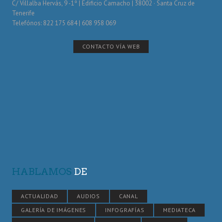
C/ Villalba Hervás, 9 -1º | Edificio Camacho | 38002 · Santa Cruz de
Tenerife
Telefónos: 822 175 684 | 608 958 069
CONTACTO VÍA WEB
HABLAMOS
DE
ACTUALIDAD
AUDIOS
CANAL
GALERÍA DE IMÁGENES
INFOGRAFÍAS
MEDIATECA