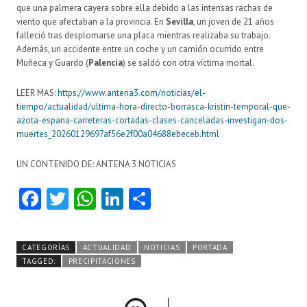
que una palmera cayera sobre ella debido a las intensas rachas de
viento que afectaban a la provincia. En
Sevilla
, un joven de 21 años
falleció tras desplomarse una placa mientras realizaba su trabajo.
Además, un accidente entre un coche y un camión ocurrido entre
Muñeca y Guardo (
Palencia
) se saldó con otra víctima mortal.
LEER MAS:
https://www.antena3.com/noticias/el-
tiempo/actualidad/ultima-hora-directo-borrasca-kristin-temporal-que-
azota-espana-carreteras-cortadas-clases-canceladas-investigan-dos-
muertes_20260129697af56e2f00a04688ebeceb.html
UN CONTENIDO DE: ANTENA 3 NOTICIAS
Fa
T
W
Li
C
ce
w
ha
nk
o
b
itt
ts
e
m
CATEGORÍAS
ACTUALIDAD
NOTICIAS
PORTADA
o
er
A
dI
pa
TAGGED:
PRECIPITACIONES
o
p
n
rti