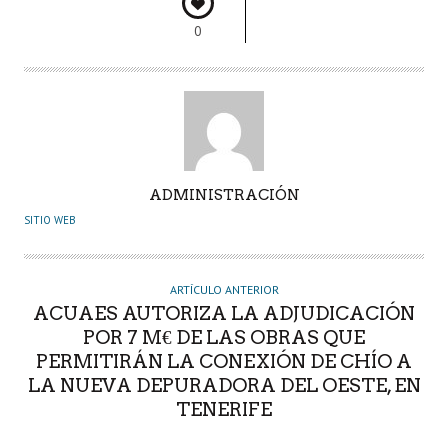
k
p
r
0
A
ADMINISTRACIÓN
U
SITIO WEB
T
O
R
ARTÍCULO ANTERIOR
ACUAES AUTORIZA LA ADJUDICACIÓN
POR 7 M€ DE LAS OBRAS QUE
PERMITIRÁN LA CONEXIÓN DE CHÍO A
LA NUEVA DEPURADORA DEL OESTE, EN
TENERIFE