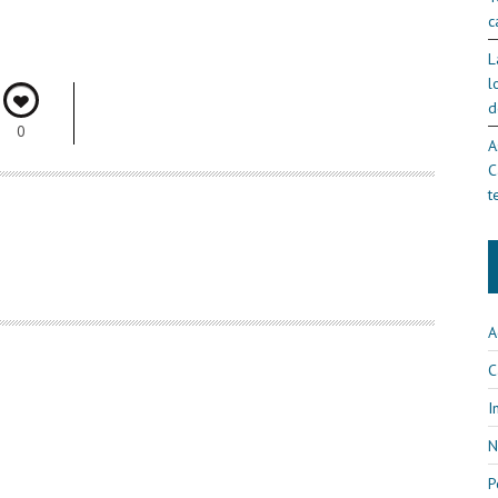
c
L
l
d
0
A
C
t
A
C
I
N
P