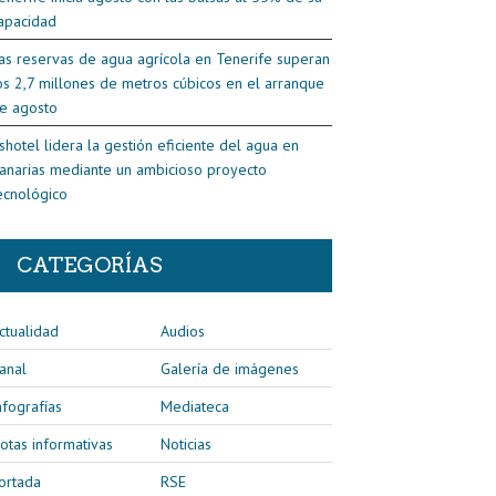
apacidad
as reservas de agua agrícola en Tenerife superan
os 2,7 millones de metros cúbicos en el arranque
e agosto
shotel lidera la gestión eficiente del agua en
anarias mediante un ambicioso proyecto
ecnológico
CATEGORÍAS
ctualidad
Audios
anal
Galería de imágenes
nfografías
Mediateca
otas informativas
Noticias
ortada
RSE