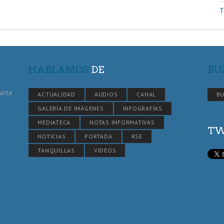
T
HABLAMOS
DE
BU
Santa
ACTUALIDAD
AUDIOS
CANAL
BU
GALERÍA DE IMÁGENES
INFOGRAFÍAS
MEDIATECA
NOTAS INFORMATIVAS
TW
NOTICIAS
PORTADA
RSE
TANQUILLAS
VÍDEOS