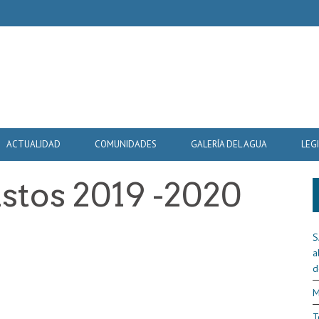
ACTUALIDAD
COMUNIDADES
GALERÍA DEL AGUA
LEG
stos 2019 -2020
8
S
a
d
M
T