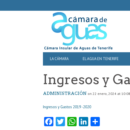
SECONDARY
NAVIGATION
PRIMARY
LA CÁMARA
EL AGUA EN TENERIFE
NAVIGATION
Ingresos y Ga
ADMINISTRACIÓN
on 22 enero, 2024 at 10:0
Ingresos y Gastos 2019 -2020
Fa
T
W
Li
C