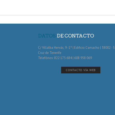
DATOS
DE CONTACTO
C/ Villalba Hervás, 9 -1º | Edificio Camacho | 38002 · 
Cruz de Tenerife
Telefónos: 822 175 684 | 608 958 069
CONTACTO VÍA WEB