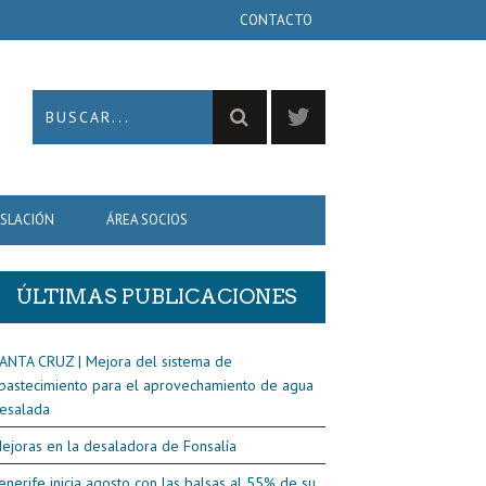
CONTACTO
ISLACIÓN
ÁREA SOCIOS
ÚLTIMAS PUBLICACIONES
ANTA CRUZ | Mejora del sistema de
bastecimiento para el aprovechamiento de agua
esalada
ejoras en la desaladora de Fonsalía
enerife inicia agosto con las balsas al 55% de su