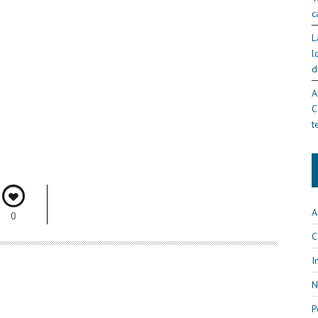
c
L
l
d
A
C
t
A
0
C
I
N
P