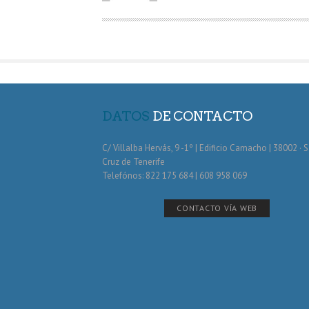
R
DATOS
DE CONTACTO
C/ Villalba Hervás, 9 -1º | Edificio Camacho | 38002 · 
Cruz de Tenerife
Telefónos: 822 175 684 | 608 958 069
CONTACTO VÍA WEB