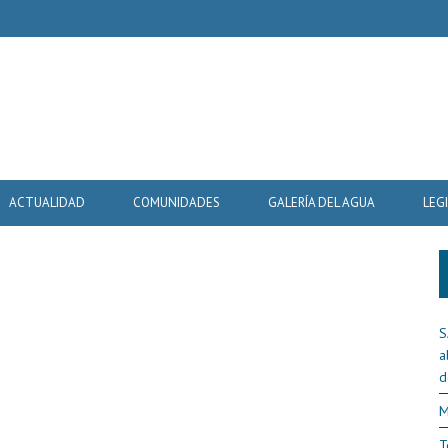
ACTUALIDAD
COMUNIDADES
GALERÍA DEL AGUA
LEG
9
S
a
d
M
T