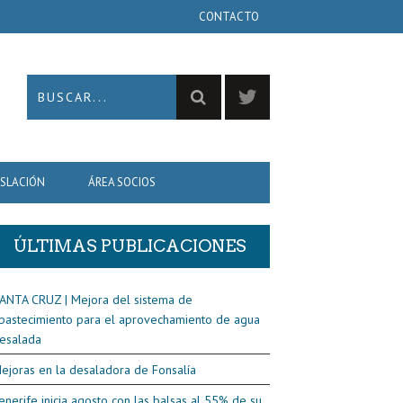
CONTACTO
ISLACIÓN
ÁREA SOCIOS
ÚLTIMAS PUBLICACIONES
ANTA CRUZ | Mejora del sistema de
bastecimiento para el aprovechamiento de agua
esalada
ejoras en la desaladora de Fonsalía
enerife inicia agosto con las balsas al 55% de su