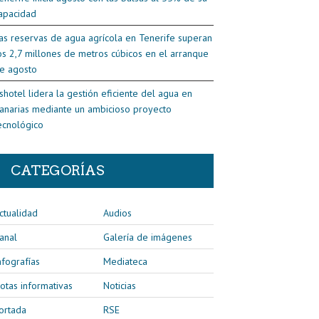
apacidad
as reservas de agua agrícola en Tenerife superan
os 2,7 millones de metros cúbicos en el arranque
e agosto
shotel lidera la gestión eficiente del agua en
anarias mediante un ambicioso proyecto
ecnológico
CATEGORÍAS
ctualidad
Audios
anal
Galería de imágenes
nfografías
Mediateca
otas informativas
Noticias
ortada
RSE