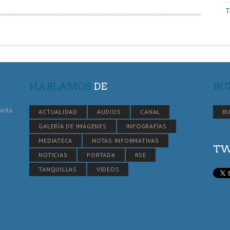
T
HABLAMOS
DE
BU
Santa
ACTUALIDAD
AUDIOS
CANAL
BU
GALERÍA DE IMÁGENES
INFOGRAFÍAS
MEDIATECA
NOTAS INFORMATIVAS
TW
NOTICIAS
PORTADA
RSE
TANQUILLAS
VÍDEOS