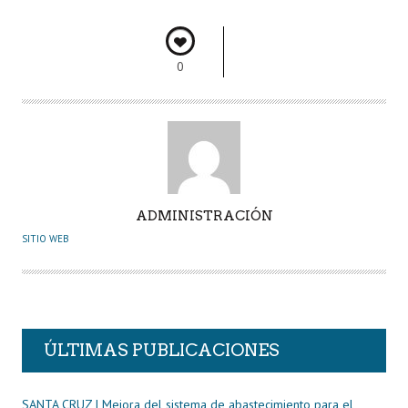
o
er
A
dI
pa
o
p
n
rti
0
k
p
r
A
ADMINISTRACIÓN
U
SITIO WEB
T
O
R
ÚLTIMAS PUBLICACIONES
SANTA CRUZ | Mejora del sistema de abastecimiento para el