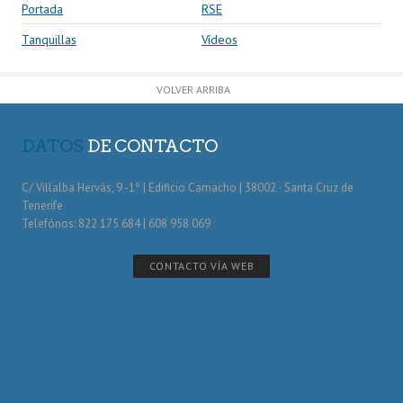
Portada
RSE
Tanquillas
Vídeos
VOLVER ARRIBA
DATOS
DE CONTACTO
C/ Villalba Hervás, 9 -1º | Edificio Camacho | 38002 · Santa Cruz de
Tenerife
Telefónos: 822 175 684 | 608 958 069
CONTACTO VÍA WEB