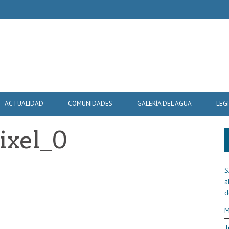
ACTUALIDAD
COMUNIDADES
GALERÍA DEL AGUA
LEG
ixel_0
S
a
d
M
T