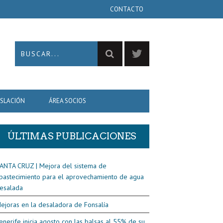
CONTACTO
ISLACIÓN
ÁREA SOCIOS
ÚLTIMAS PUBLICACIONES
ANTA CRUZ | Mejora del sistema de
bastecimiento para el aprovechamiento de agua
esalada
ejoras en la desaladora de Fonsalía
enerife inicia agosto con las balsas al 55% de su