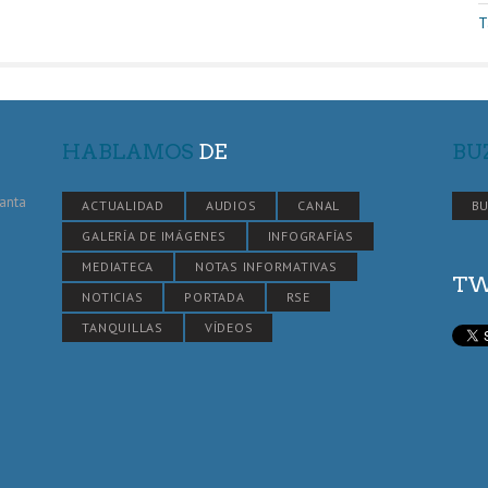
T
HABLAMOS
DE
BU
Santa
ACTUALIDAD
AUDIOS
CANAL
BU
GALERÍA DE IMÁGENES
INFOGRAFÍAS
MEDIATECA
NOTAS INFORMATIVAS
TW
NOTICIAS
PORTADA
RSE
TANQUILLAS
VÍDEOS