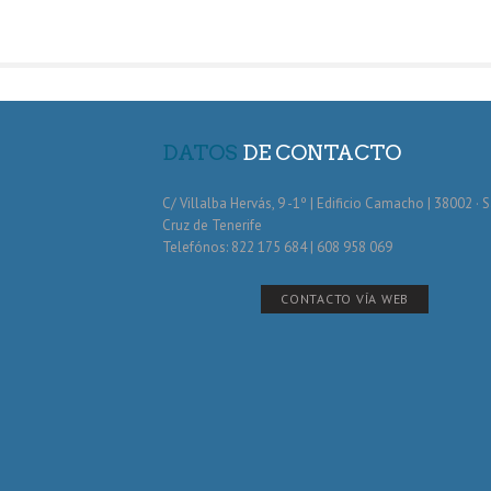
DATOS
DE CONTACTO
C/ Villalba Hervás, 9 -1º | Edificio Camacho | 38002 · 
Cruz de Tenerife
Telefónos: 822 175 684 | 608 958 069
CONTACTO VÍA WEB