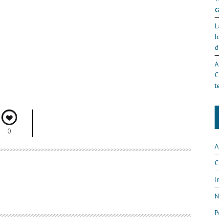
c
L
l
d
A
C
t
0
A
C
I
N
P