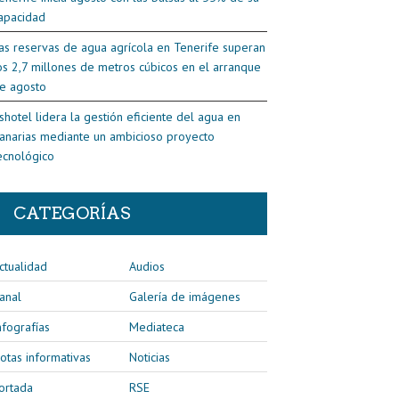
apacidad
as reservas de agua agrícola en Tenerife superan
os 2,7 millones de metros cúbicos en el arranque
e agosto
shotel lidera la gestión eficiente del agua en
anarias mediante un ambicioso proyecto
ecnológico
CATEGORÍAS
ctualidad
Audios
anal
Galería de imágenes
nfografías
Mediateca
otas informativas
Noticias
ortada
RSE