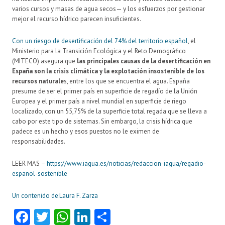
varios cursos y masas de agua secos— y los esfuerzos por gestionar
mejor el recurso hídrico parecen insuficientes.
Con un riesgo de desertificación del 74% del territorio español
, el
Ministerio para la Transición Ecológica y el Reto Demográfico
(MITECO) asegura que
las principales causas de la desertificación en
España son la crisis climática y la explotación insostenible de los
recursos naturale
s, entre los que se encuentra el agua. España
presume de ser el primer país en superficie de regadío de la Unión
Europea y el primer país a nivel mundial en superficie de riego
localizado, con un 55,75% de la superficie total regada que se lleva a
cabo por este tipo de sistemas. Sin embargo, la crisis hídrica que
padece es un hecho y esos puestos no le eximen de
responsabilidades.
LEER MAS –
https://www.iagua.es/noticias/redaccion-iagua/regadio-
espanol-sostenible
Un contenido de:
Laura F. Zarza
Fa
T
W
Li
C