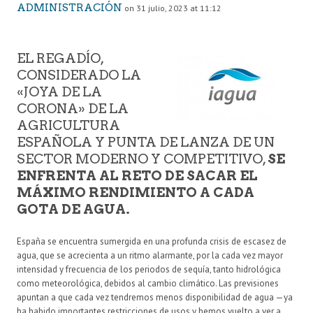
ADMINISTRACIÓN
on 31 julio, 2023 at 11:12
EL REGADÍO,
CONSIDERADO LA
«JOYA DE LA
CORONA» DE LA
AGRICULTURA
ESPAÑOLA Y PUNTA DE LANZA DE UN
SECTOR MODERNO Y COMPETITIVO,
SE
ENFRENTA AL RETO DE SACAR EL
MÁXIMO RENDIMIENTO A CADA
GOTA DE AGUA.
España se encuentra sumergida en una profunda crisis de escasez de
agua, que se acrecienta a un ritmo alarmante, por la cada vez mayor
intensidad y frecuencia de los periodos de sequía, tanto hidrológica
como meteorológica, debidos al cambio climático. Las previsiones
apuntan a que cada vez tendremos menos disponibilidad de agua —ya
ha habido importantes restricciones de usos y hemos vuelto a ver a