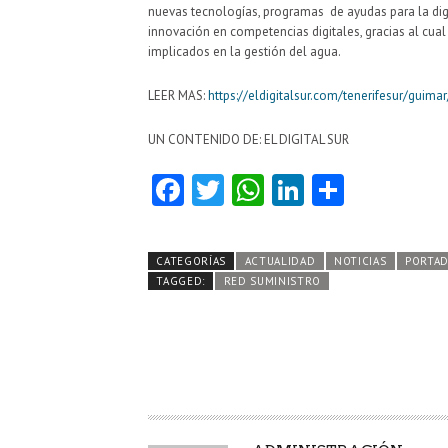
nuevas tecnologías, programas de ayudas para la digit
innovación en competencias digitales, gracias al cua
implicados en la gestión del agua.
LEER MAS:
https://eldigitalsur.com/tenerifesur/guimar
UN CONTENIDO DE: EL DIGITAL SUR
Fa
T
W
Li
C
ce
w
ha
nk
o
b
itt
ts
e
m
CATEGORÍAS
ACTUALIDAD
NOTICIAS
PORTA
o
er
A
dI
pa
TAGGED:
RED SUMINISTRO
o
p
n
rti
k
p
r