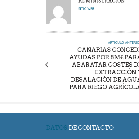
A
ADMINISTRACIÓN
U
SITIO WEB
T
O
R
ARTÍCULO ANTERI
CANARIAS CONCED
AYUDAS POR 8M€ PAR
ABARATAR COSTES D
EXTRACCIÓN 
DESALACIÓN DE AGU
PARA RIEGO AGRÍCOL
DATOS
DE CONTACTO