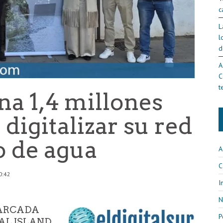
c
L
l
d
A
C
t
na 1,4 millones
 digitalizar su red
o de agua
A
C
0:42
I
N
MARCADA
P
AL ISLAND,