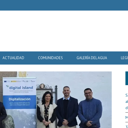
ACTUALIDAD
COMUNIDADES
GALERÍA DEL AGUA
LEG
S
a
d
M
T