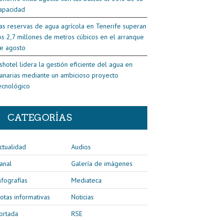
apacidad
as reservas de agua agrícola en Tenerife superan
os 2,7 millones de metros cúbicos en el arranque
e agosto
shotel lidera la gestión eficiente del agua en
anarias mediante un ambicioso proyecto
ecnológico
CATEGORÍAS
ctualidad
Audios
anal
Galería de imágenes
nfografías
Mediateca
otas informativas
Noticias
ortada
RSE