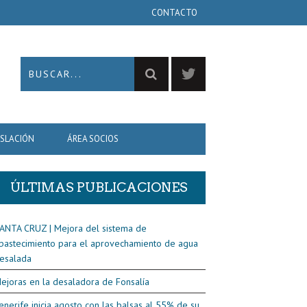
CONTACTO
ISLACIÓN
ÁREA SOCIOS
ÚLTIMAS PUBLICACIONES
ANTA CRUZ | Mejora del sistema de
bastecimiento para el aprovechamiento de agua
esalada
ejoras en la desaladora de Fonsalía
enerife inicia agosto con las balsas al 55% de su