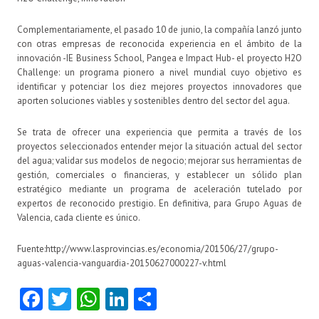
Complementariamente, el pasado 10 de junio, la compañía lanzó junto
con otras empresas de reconocida experiencia en el ámbito de la
innovación -IE Business School, Pangea e Impact Hub- el proyecto H2O
Challenge: un programa pionero a nivel mundial cuyo objetivo es
identificar y potenciar los diez mejores proyectos innovadores que
aporten soluciones viables y sostenibles dentro del sector del agua.
Se trata de ofrecer una experiencia que permita a través de los
proyectos seleccionados entender mejor la situación actual del sector
del agua; validar sus modelos de negocio; mejorar sus herramientas de
gestión, comerciales o financieras, y establecer un sólido plan
estratégico mediante un programa de aceleración tutelado por
expertos de reconocido prestigio. En definitiva, para Grupo Aguas de
Valencia, cada cliente es único.
Fuente:http://www.lasprovincias.es/economia/201506/27/grupo-
aguas-valencia-vanguardia-20150627000227-v.html
Fa
T
W
Li
C