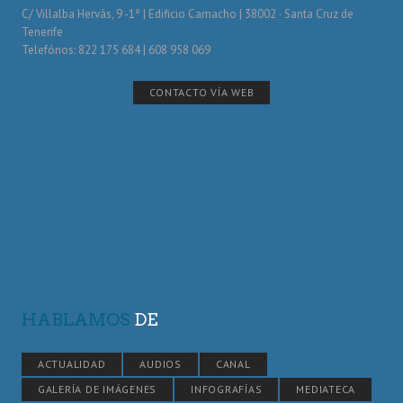
C/ Villalba Hervás, 9 -1º | Edificio Camacho | 38002 · Santa Cruz de
Tenerife
Telefónos: 822 175 684 | 608 958 069
CONTACTO VÍA WEB
HABLAMOS
DE
ACTUALIDAD
AUDIOS
CANAL
GALERÍA DE IMÁGENES
INFOGRAFÍAS
MEDIATECA