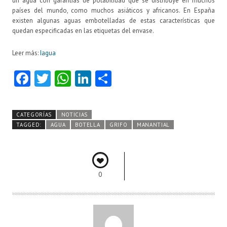
un agua con garantías de potabilidad que se distribuye en muchos
países del mundo, como muchos asiáticos y africanos. En España
existen algunas aguas embotelladas de estas características que
quedan especificadas en las etiquetas del envase.
Leer más:
Iagua
Fa
T
W
Li
C
ce
w
ha
nk
o
b
itt
ts
e
m
CATEGORÍAS
NOTICIAS
o
er
A
dI
pa
TAGGED:
AGUA
BOTELLA
GRIFO
MANANTIAL
o
p
n
rti
k
p
r
0