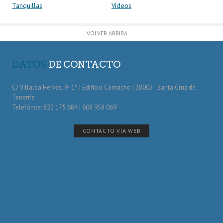
Tanquillas
Vídeos
VOLVER ARRIBA
DATOS
DE CONTACTO
C/ Villalba Hervás, 9 -1º | Edificio Camacho | 38002 · Santa Cruz de
Tenerife
Telefónos: 822 175 684 | 608 958 069
CONTACTO VÍA WEB