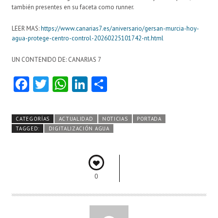
también presentes en su faceta como runner.
LEER MAS:
https://www.canarias7.es/aniversario/gersan-murcia-hoy-
agua-protege-centro-control-20260225101742-nt.html
UN CONTENIDO DE: CANARIAS 7
Fa
T
W
Li
C
ce
w
ha
nk
o
b
itt
ts
e
m
CATEGORÍAS
ACTUALIDAD
NOTICIAS
PORTADA
o
er
A
dI
pa
TAGGED:
DIGITALIZACIÓN AGUA
o
p
n
rti
k
p
r
0