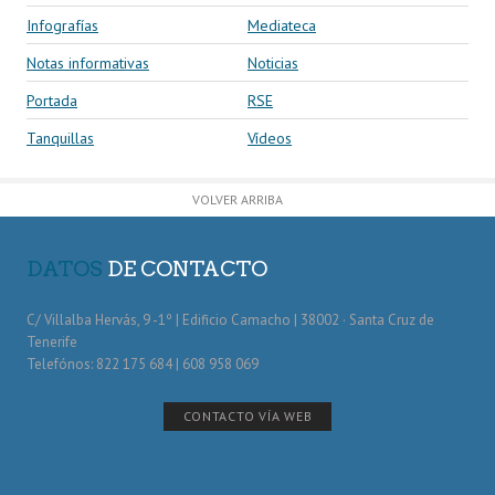
Infografías
Mediateca
Notas informativas
Noticias
Portada
RSE
Tanquillas
Vídeos
VOLVER ARRIBA
DATOS
DE CONTACTO
C/ Villalba Hervás, 9 -1º | Edificio Camacho | 38002 · Santa Cruz de
Tenerife
Telefónos: 822 175 684 | 608 958 069
CONTACTO VÍA WEB