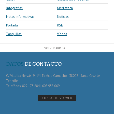
Infografías
Mediateca
Notas informativas
Noticias
Portada
RSE
Tanquillas
Vídeos
VOLVER ARRIBA
DATOS
DE CONTACTO
C/ Villalba Hervás, 9 -1º | Edificio Camacho | 38002 · Santa Cruz de
Tenerife
Telefónos: 822 175 684 | 608 958 069
CONTACTO VÍA WEB