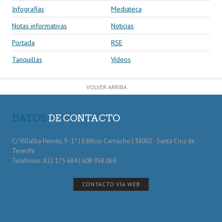
Infografías
Mediateca
Notas informativas
Noticias
Portada
RSE
Tanquillas
Vídeos
VOLVER ARRIBA
DATOS
DE CONTACTO
C/ Villalba Hervás, 9 -1º | Edificio Camacho | 38002 · Santa Cruz de
Tenerife
Telefónos: 822 175 684 | 608 958 069
CONTACTO VÍA WEB