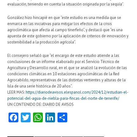
evaluación, teniendo en cuenta la situación originada por la sequía”.
González hizo hincapié en que “este estudio es una medida que se
enmarca en las iniciativas para mitigar los efectos de la crisis
agroclimática que afecta al campo tinerfeño”, y destacó que “es una
apuesta de este gobierno por la aplicación de criterios de innovación y
sostenibilidad a la producción agrícola”.
El consejero señaló que “el encargo de este estudio atiende a las
conclusiones de un informe elaborado por el Servicio Técnico de
Agricultura y Desarrollo rural, en el que se analizó la evolución de las
condiciones climáticas en 10 estaciones agroclimáticas de la Red
Agrocabildo, representativas de las distintas vertientes y alturas de la
Isla de una serie histórica de 20 años”.
LEER MAS:
https://diariodeavisos.elespanol.com/2024/12/estudian-el-
potencial-del-agua-de-niebla-para-fincas-del-norte-de-tenerife/
UN CONTENIDO DE: DIARIO DE AVISOS
Fa
T
W
Li
C
ce
w
ha
nk
o