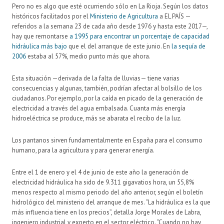
Pero no es algo que esté ocurriendo sólo en La Rioja. Según los datos
históricos facilitados por el
Ministerio de Agricultura
a EL PAÍS —
referidos a la semana 23 de cada año desde 1976 y hasta este 2017—,
hay que remontarse
a 1995 para encontrar un porcentaje de capacidad
hidráulica más bajo
que el del arranque de este junio. En
la sequía de
2006
estaba al 57%, medio punto más que ahora.
Esta situación —derivada de la falta de lluvias— tiene varias
consecuencias y algunas, también, podrían afectar al bolsillo de los
ciudadanos. Por ejemplo, por la caída en picado de la generación de
electricidad a través del agua embalsada. Cuanta más energía
hidroeléctrica se produce, más se abarata el recibo de la luz.
Los pantanos sirven fundamentalmente en España para el consumo
humano, para la agricultura y para generar energía.
Entre el 1 de enero y el 4 de junio de este año la generación de
electricidad hidráulica ha sido de 9.311 gigavatios hora, un 55,8%
menos respecto al mismo periodo del año anterior, según el boletín
hidrológico del ministerio del arranque de mes. “La hidráulica es la que
más influencia tiene en los precios”, detalla Jorge Morales de Labra,
ingeniero industrial y experto en el sector eléctrico. “Cuando no hay