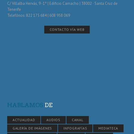
C/ Villalba Hervás, 9 -1º | Edificio Camacho | 38002 · Santa Cruz de
Tenerife
Telefónos: 822 175 684 | 608 958 069
CONTACTO VÍA WEB
HABLAMOS
DE
ACTUALIDAD
AUDIOS
CANAL
GALERÍA DE IMÁGENES
INFOGRAFÍAS
MEDIATECA