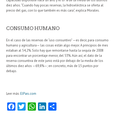
capacidad disponible hace un año y el 67% de la media de los últimos
diez años. “Cuando hay pocas reservas, la hidroeléctrica se oferta al
precio del gas, con lo que también es más cara”, explica Morales.
CONSUMO HUMANO
En el caso de las reservas de “uso consuntivo” —es decir, para consumo
humano y agricultura— las cosas están algo mejor. A principios de mes
estaban al 54,2%. Solo hay que remontarse hasta la sequía de 2008
para encontrar un porcentaje menor, del 53%. Aún así, el dato de la
reserva consuntiva de este junio está por debajo de la media de los
últimos diez años —69,8%—; en concreto, más de 15 puntos por
debajo.
Leer más:
ElPais.com
Fa
T
W
Li
C
ce
w
ha
nk
o