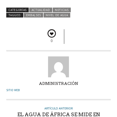
b
itt
ts
e
m
CATEGORÍAS
ACTUALIDAD
NOTICIAS
o
er
A
dI
pa
TAGGED:
EMBALSES
NIVEL DE AGUA
o
p
n
rti
k
p
r
0
A
ADMINISTRACIÓN
U
SITIO WEB
T
O
R
ARTÍCULO ANTERIOR
EL AGUA DE ÁFRICA SE MIDE EN