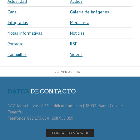
Actualidad
Audios
Canal
Galería de imágenes
Infografías
Mediateca
Notas informativas
Noticias
Portada
RSE
Tanquillas
Vídeos
VOLVER ARRIBA
DATOS
DE CONTACTO
C/ Villalba Hervás, 9 -1º | Edificio Camacho | 38002 · Santa Cruz de
Tenerife
Telefónos: 822 175 684 | 608 958 069
CONTACTO VÍA WEB