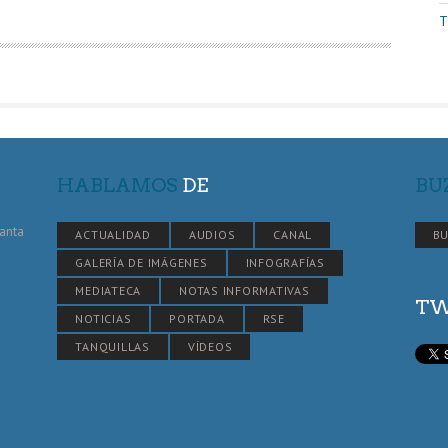
T
HABLAMOS
DE
BU
Santa
ACTUALIDAD
AUDIOS
CANAL
BU
GALERÍA DE IMÁGENES
INFOGRAFÍAS
MEDIATECA
NOTAS INFORMATIVAS
TW
NOTICIAS
PORTADA
RSE
TANQUILLAS
VÍDEOS