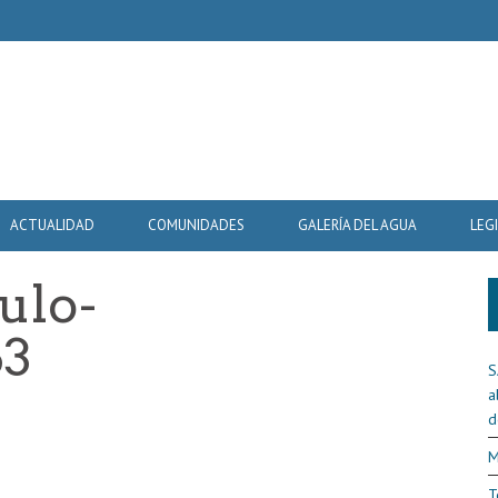
ACTUALIDAD
COMUNIDADES
GALERÍA DEL AGUA
LEG
tulo-
63
S
a
d
M
T