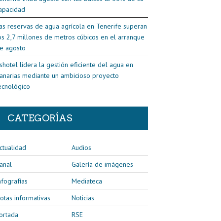
apacidad
as reservas de agua agrícola en Tenerife superan
os 2,7 millones de metros cúbicos en el arranque
e agosto
shotel lidera la gestión eficiente del agua en
anarias mediante un ambicioso proyecto
ecnológico
CATEGORÍAS
ctualidad
Audios
anal
Galería de imágenes
nfografías
Mediateca
otas informativas
Noticias
ortada
RSE