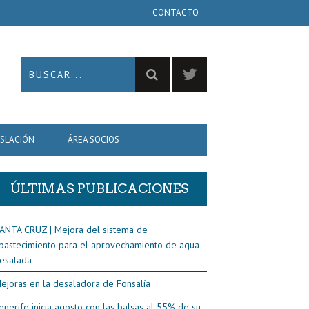
CONTACTO
ISLACIÓN
ÁREA SOCIOS
ÚLTIMAS PUBLICACIONES
ANTA CRUZ | Mejora del sistema de
bastecimiento para el aprovechamiento de agua
esalada
ejoras en la desaladora de Fonsalía
enerife inicia agosto con las balsas al 55% de su