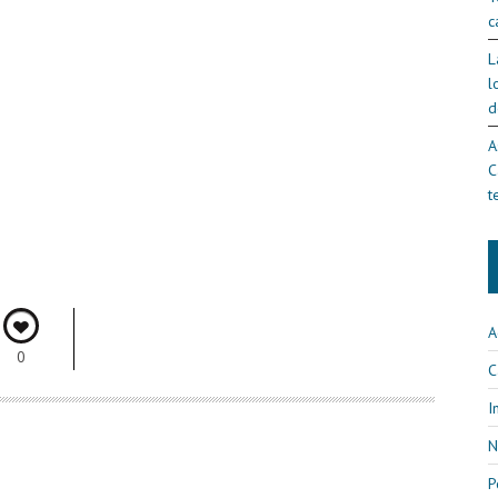
c
L
l
d
A
C
t
A
0
C
I
N
P