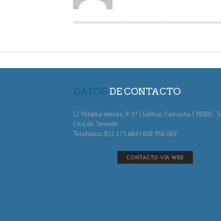
O
R
DATOS
DE CONTACTO
C/ Villalba Hervás, 9 -1º | Edificio Camacho | 38002 · 
Cruz de Tenerife
Telefónos: 822 175 684 | 608 958 069
CONTACTO VÍA WEB