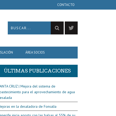
CONTACTO
ISLACIÓN
ÁREA SOCIOS
ÚLTIMAS PUBLICACIONES
ANTA CRUZ | Mejora del sistema de
bastecimiento para el aprovechamiento de agua
esalada
ejoras en la desaladora de Fonsalía
enerife inicia agosto con las balsas al 55% de su