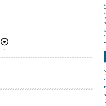
c
L
l
d
A
C
t
0
A
C
I
N
P