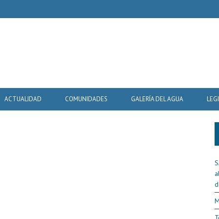
ACTUALIDAD
COMUNIDADES
GALERÍA DEL AGUA
LEG
S
a
d
M
T