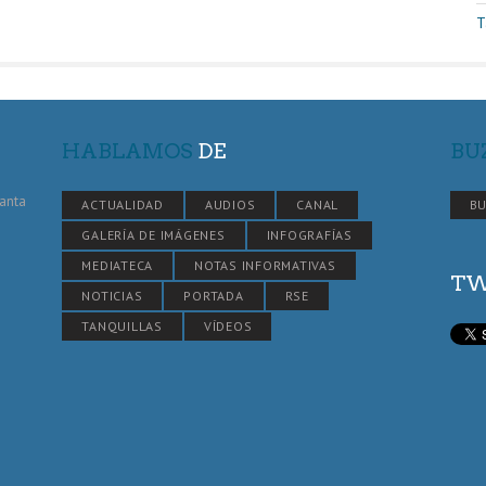
T
HABLAMOS
DE
BU
Santa
ACTUALIDAD
AUDIOS
CANAL
BU
GALERÍA DE IMÁGENES
INFOGRAFÍAS
MEDIATECA
NOTAS INFORMATIVAS
TW
NOTICIAS
PORTADA
RSE
TANQUILLAS
VÍDEOS