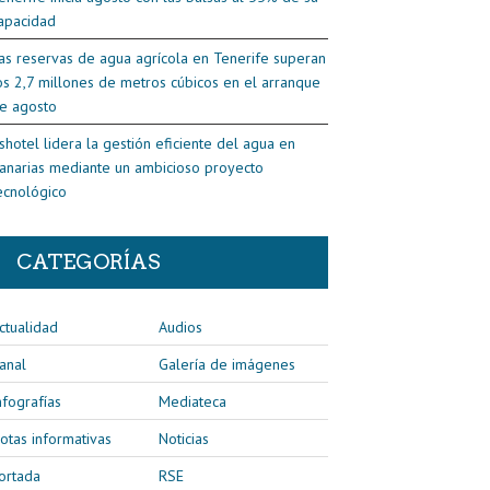
apacidad
as reservas de agua agrícola en Tenerife superan
os 2,7 millones de metros cúbicos en el arranque
e agosto
shotel lidera la gestión eficiente del agua en
anarias mediante un ambicioso proyecto
ecnológico
CATEGORÍAS
ctualidad
Audios
anal
Galería de imágenes
nfografías
Mediateca
otas informativas
Noticias
ortada
RSE