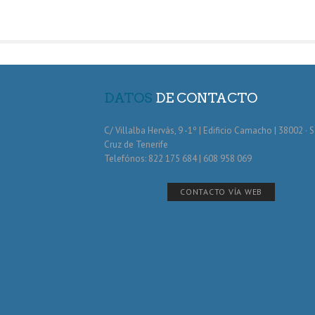
DATOS
DE CONTACTO
C/ Villalba Hervás, 9 -1º | Edificio Camacho | 38002 · 
Cruz de Tenerife
Telefónos: 822 175 684 | 608 958 069
CONTACTO VÍA WEB