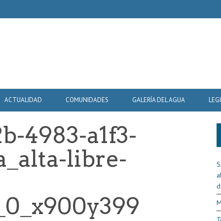
ACTUALIDAD
COMUNIDADES
GALERÍA DEL AGUA
LEG
b-4983-a1f3-
_alta-libre-
S
a
d
t_0_x900y399
M
T