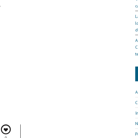
c
6
L
l
d
A
C
t
A
C
I
N
P
0