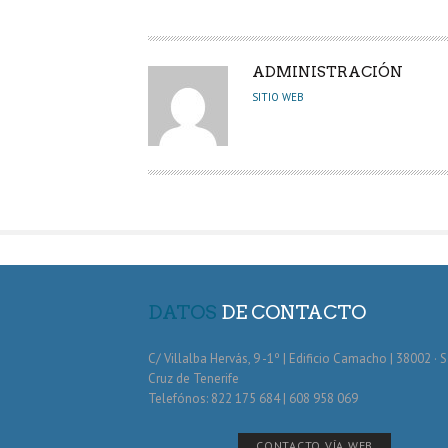
k
p
r
A
ADMINISTRACIÓN
U
SITIO WEB
T
O
R
DATOS
DE CONTACTO
C/ Villalba Hervás, 9 -1º | Edificio Camacho | 38002 · 
Cruz de Tenerife
Telefónos: 822 175 684 | 608 958 069
CONTACTO VÍA WEB