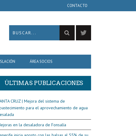
CONTACTO
ISLACIÓN
ÁREA SOCIOS
ÚLTIMAS PUBLICACIONES
ANTA CRUZ | Mejora del sistema de
bastecimiento para el aprovechamiento de agua
esalada
ejoras en la desaladora de Fonsalía
enerife inicia agosto con las balsas al 55% de su