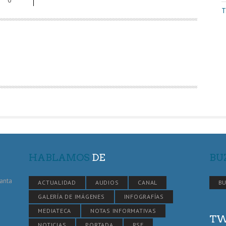
T
HABLAMOS
DE
BU
Santa
ACTUALIDAD
AUDIOS
CANAL
BU
GALERÍA DE IMÁGENES
INFOGRAFÍAS
MEDIATECA
NOTAS INFORMATIVAS
TW
NOTICIAS
PORTADA
RSE