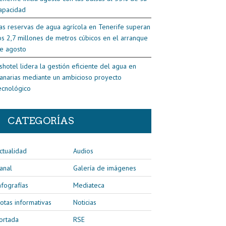
apacidad
as reservas de agua agrícola en Tenerife superan
os 2,7 millones de metros cúbicos en el arranque
e agosto
shotel lidera la gestión eficiente del agua en
anarias mediante un ambicioso proyecto
ecnológico
CATEGORÍAS
ctualidad
Audios
anal
Galería de imágenes
nfografías
Mediateca
otas informativas
Noticias
ortada
RSE