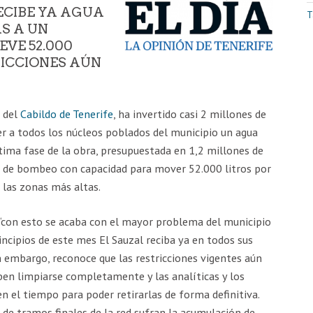
ECIBE YA AGUA
T
S A UN
VE 52.000
RICCIONES AÚN
o del
Cabildo de Tenerife
, ha invertido casi 2 millones de
er a todos los núcleos poblados del municipio un agua
ltima fase de la obra, presupuestada en 1,2 millones de
ma de bombeo con capacidad para mover 52.000 litros por
a las zonas más altas.
e “con esto se acaba con el mayor problema del municipio
incipios de este mes El Sauzal reciba ya en todos sus
n embargo, reconoce que las restricciones vigentes aún
ben limpiarse completamente y las analíticas y los
el tiempo para poder retirarlas de forma definitiva.
s de tramos finales de la red sufran la acumulación de