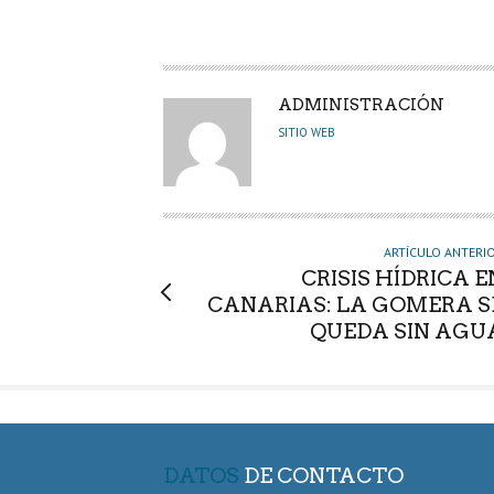
A
ADMINISTRACIÓN
U
SITIO WEB
T
O
R
ARTÍCULO ANTERI
CRISIS HÍDRICA E
CANARIAS: LA GOMERA S
QUEDA SIN AGU
DATOS
DE CONTACTO