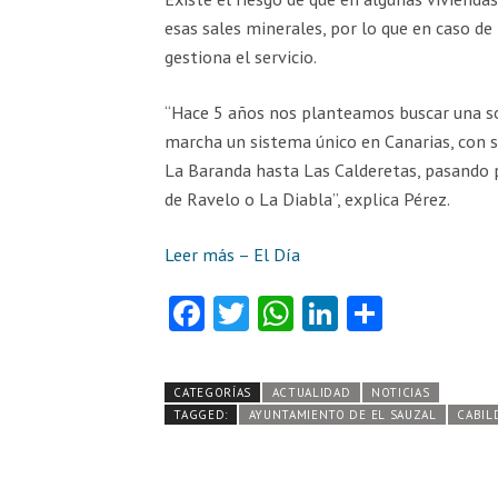
esas sales minerales, por lo que en caso d
gestiona el servicio.
“Hace 5 años nos planteamos buscar una so
marcha un sistema único en Canarias, con 
La Baranda hasta Las Calderetas, pasando 
de Ravelo o La Diabla”, explica Pérez.
Leer más – El Día
Fa
T
W
Li
C
ce
w
ha
nk
o
b
itt
ts
e
m
CATEGORÍAS
ACTUALIDAD
NOTICIAS
o
er
A
dI
pa
TAGGED:
AYUNTAMIENTO DE EL SAUZAL
CABIL
o
p
n
rti
k
p
r