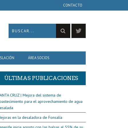
CONTACTO
ISLACIÓN
ÁREA SOCIOS
ÚLTIMAS PUBLICACIONES
ANTA CRUZ | Mejora del sistema de
bastecimiento para el aprovechamiento de agua
esalada
ejoras en la desaladora de Fonsalía
enerife inicia agosto con las balsas al 55% de su