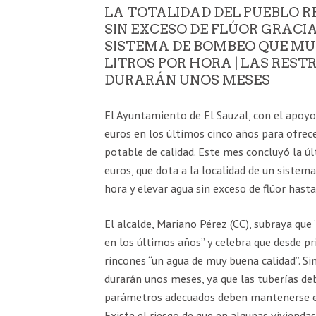
LA TOTALIDAD DEL PUEBLO R
SIN EXCESO DE FLÚOR GRACIA
SISTEMA DE BOMBEO QUE MUE
LITROS POR HORA | LAS REST
DURARÁN UNOS MESES
El Ayuntamiento de El Sauzal, con el apoy
euros en los últimos cinco años para ofrec
potable de calidad. Este mes concluyó la ú
euros, que dota a la localidad de un siste
hora y elevar agua sin exceso de flúor hast
El alcalde, Mariano Pérez (CC), subraya qu
en los últimos años” y celebra que desde pr
rincones “un agua de muy buena calidad”. Si
durarán unos meses, ya que las tuberías de
parámetros adecuados deben mantenerse en 
Existe el riesgo de que en algunas vivienda