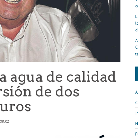
c
L
l
d
A
C
t
ra agua de calidad
rsión de dos
A
euros
C
I
 08:02
N
P