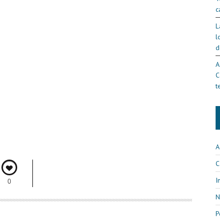
c
L
l
d
A
C
t
A
C
I
0
N
P