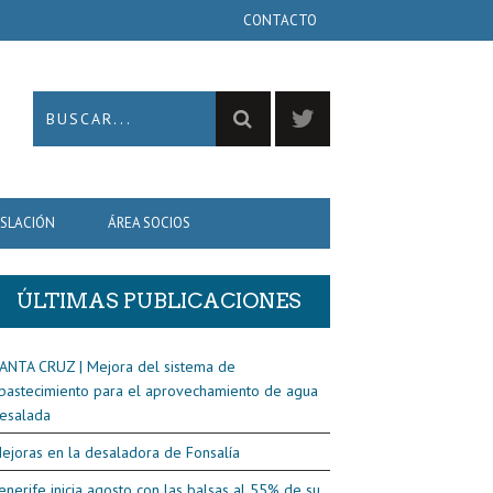
CONTACTO
ISLACIÓN
ÁREA SOCIOS
ÚLTIMAS PUBLICACIONES
ANTA CRUZ | Mejora del sistema de
bastecimiento para el aprovechamiento de agua
esalada
ejoras en la desaladora de Fonsalía
enerife inicia agosto con las balsas al 55% de su