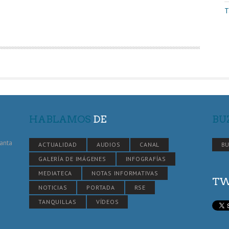
T
HABLAMOS
DE
BU
Santa
ACTUALIDAD
AUDIOS
CANAL
BU
GALERÍA DE IMÁGENES
INFOGRAFÍAS
MEDIATECA
NOTAS INFORMATIVAS
TW
NOTICIAS
PORTADA
RSE
TANQUILLAS
VÍDEOS