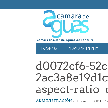
SECONDARY
NAVIGATION
PRIMARY
LA CÁMARA
EL AGUA EN TENERIFE
NAVIGATION
d0072cf6-52c
2ac3a8e19d1c
aspect-ratio_
ADMINISTRACIÓN
on 8 noviembre, 2024 at 1