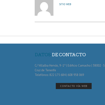
U
SITIO WEB
T
O
R
DATOS
DE CONTACTO
C/ Villalba Hervás, 9 -1º | Edificio Camacho | 38002 · 
Cruz de Tenerife
Telefónos: 822 175 684 | 608 958 069
CONTACTO VÍA WEB