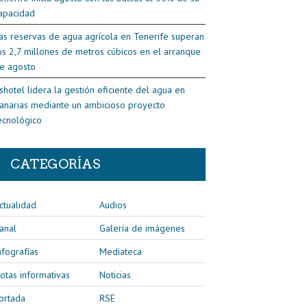
apacidad
as reservas de agua agrícola en Tenerife superan
os 2,7 millones de metros cúbicos en el arranque
e agosto
shotel lidera la gestión eficiente del agua en
anarias mediante un ambicioso proyecto
ecnológico
CATEGORÍAS
ctualidad
Audios
anal
Galería de imágenes
nfografías
Mediateca
otas informativas
Noticias
ortada
RSE