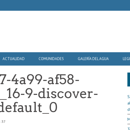
ACTUALIDAD
COMUNIDADES
GALERÍA DEL AGUA
LEG
7-4a99-af58-
_16-9-discover-
S
default_0
a
d
M
2:37
T